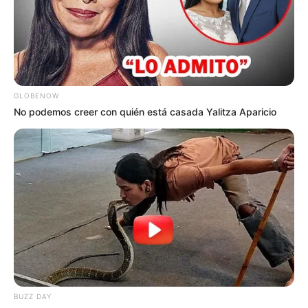
ALERTA BOGOTÁ EN GOOGLE NEWS
TEMAS RELACIONADOS
GLOBENOW
MI CASA YA
SUBSIDIO DE VIVIENDA
No podemos creer con quién está casada Yalitza Aparicio
SISBÉN DE IBAGUÉ
MANTÉNGASE EN ALERTA
Tenemos todas las noticias que le
interesan. Para estar bien informado, por
favor, active las notificaciones de Alerta.
ACTIVAR AHORA
BUZZ DAY