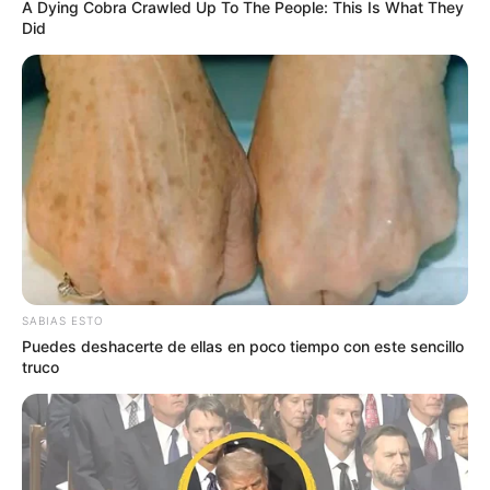
A Dying Cobra Crawled Up To The People: This Is What They
Did
TEMAS DESTACADOS
SARAMPIÓN
AVENIDA AMBALÁ
IBAGUÉ
PARQUE DE DIVERSIONES
ELECCIONES PRESIDENCIALES
FENÓMENO DEL NIÑO
IBAL
SABIAS ESTO
Puedes deshacerte de ellas en poco tiempo con este sencillo
truco