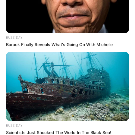
clasificación de un gran número de personas. Esta
situación ha generado preocupación entre los habitantes
de
Ibagué
, ya que existe el riesgo de perder el subsidio,
dado que este requisito es esencial para acceder al
programa.
BUZZ DAY
Barack Finally Reveals What's Going On With Michelle
BUZZ DAY
Scientists Just Shocked The World In The Black Sea!