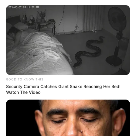
COMPARTIR
UNIRSE AL CANAL DE WHATSAPP
Mi Casa Ya
es un programa gubernamental que
proporciona
subsidios
para facilitar la adquisición de
viviendas nuevas de interés social y prioritario a los
hogares más necesitados. Sin embargo, para acceder a
este apoyo, los solicitantes deben tener una clasificación
en el
Sisbén IV entre A1 y D20
, además de cumplir con
GOOD TO KNOW THIS
otros requisitos establecidos por el
Ministerio de
Security Camera Catches Giant Snake Reaching Her Bed!
Vivienda.
Watch The Video
Lea También:
Dos preseas doradas ganó la Esgrima
Tolimense en Copa Nacional
Lamentablemente, muchos
preseleccionados
se
enfrentan a un problema debido a la reciente
actualización del sistema
5.0 del Sisbén, que modificó la