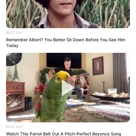
BUZZ DAY
Remember Albert? You Better Sit Down Before You See Him
Today
Imagen suministrada
.
Por:
Paula Rodríguez
Abril 8, 2024
BUZZ DAY
Watch This Parrot Belt Out A Pitch-Perfect Beyonce Song