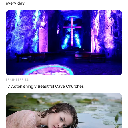
every day
“
Debemos atrabajar bastante para fortalecer el grupo y
sumar los puntos necesarios para estar más tranquilos
”,
palabras de Alberto Gamero, técnico del Deportes Tolima.
El próximo cotejo de los Pijaos será este miércoles 27
de febrero en el estadio Manuel Murillo Toro a las 6:00
pm frente al Bucaramanga
, y con la necesidad de sumar
puntos antes del debut en la Copa Libertadores.
COMPARTIR
BRAINBERRIES
17 Astonishingly Beautiful Cave Churches
ALERTA BOGOTÁ EN GOOGLE NEWS
TEMAS RELACIONADOS
DEPORTES TOLIMA
MANIZALES
PARTIDO