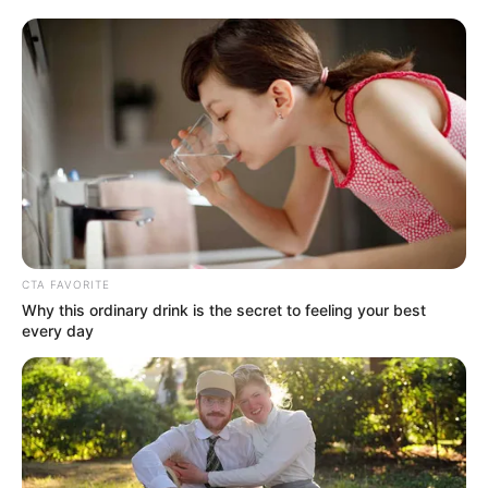
complica en el inicio del torneo.
Tan solo transcurrían dos minutos de la etapa inicial y ya
se perdía el partido
, pues un error en el fondo pasó
factura, la anotación fue de Javier Reina, nada que hacer
para Álvaro Montero, arquero del Tolima.
Le sugerimos leer:
Tres ibaguereños convocados a
representar el país en Santiago de Chile
CTA FAVORITE
Why this ordinary drink is the secret to feeling your best
every day