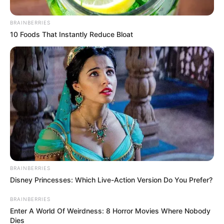
BRAINBERRIES
10 Foods That Instantly Reduce Bloat
Por:
Alerta Tolima
Febrero 25, 2019
COMPARTIR
BRAINBERRIES
UNIRSE AL CANAL DE WHATSAPP
Disney Princesses: Which Live-Action Version Do You Prefer?
En un juego bastante disputado en el
estadio Palogrande
BRAINBERRIES
de Manizales
,
Deportes Tolima perdió 2 x 1 ante el Once
Enter A World Of Weirdness: 8 Horror Movies Where Nobody
Caldas
de Manizales, el equipo de Alberto Gamero se
Dies