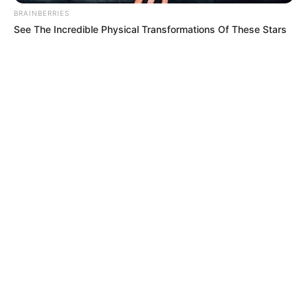
BRAINBERRIES
See The Incredible Physical Transformations Of These Stars
MÁS DE HINCHADA
LIGA BETPLAY
Programación de la fecha 4 en la Liga
BetPlay 2026-II: primera fecha sin
partidos aplazados