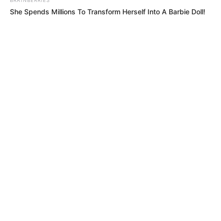
She Spends Millions To Transform Herself Into A Barbie Doll!
MÁS DE HINCHADA
LIGA BETPLAY
Programación de la fecha 4 en la Liga