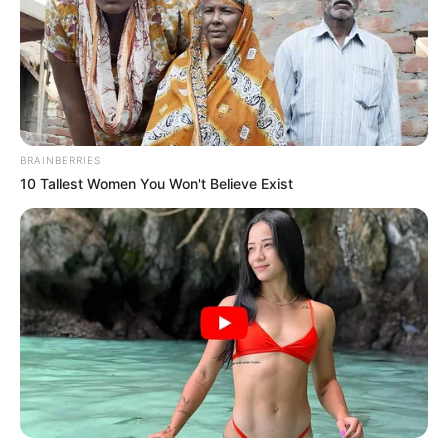
DEPORTES TOLIMA
DEPORTIVO CALI
SUPERLIGA
MANTÉNGASE EN ALERTA
Tenemos todas las noticias que le
interesan. Para estar bien informado, por
BRAINBERRIES
favor, active las notificaciones de Alerta.
10 Tallest Women You Won't Believe Exist
ACTIVAR AHORA
TEMAS DESTACADOS
SARAMPIÓN
AVENIDA AMBALÁ
IBAGUÉ
PARQUE DE DIVERSIONES
ELECCIONES PRESIDENCIALES