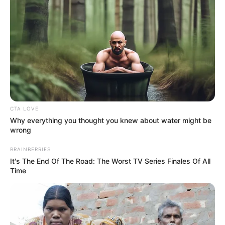
22 donde ‘pijaos’ y ‘azucareros’ jugarán en el estadio
Manuel Murillo Toro.
Hay que recordar que
Tolima
quedó campeón en el primer
semestre tras vencer en
El Campín
a
Millonarios,
mientras que el elenco ‘azucarero’ se proclamó campeón
ante el
Deportes Tolima
en condición de visitante.
Lea También:
Esta es la programación de partidos de
vuelta de la fase I Copa Betplay 2022
CTA LOVE
Why everything you thought you knew about water might be
wrong
COMPARTIR
BRAINBERRIES
It's The End Of The Road: The Worst TV Series Finales Of All
ALERTA BOGOTÁ EN GOOGLE NEWS
Time
TEMAS RELACIONADOS