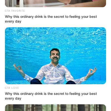
CTA FAVORITE
Why this ordinary drink is the secret to feeling your best
every day
CTA LOVE
El primer encuentro de esta gran final se jugará en el
Why this ordinary drink is the secret to feeling your best
estadio
Palmaseca
donde ambas escuadras buscarán
every day
pegar primero para lo que será el encuentro de vuelta., y el
partido final de la gran final será en la noche del martes