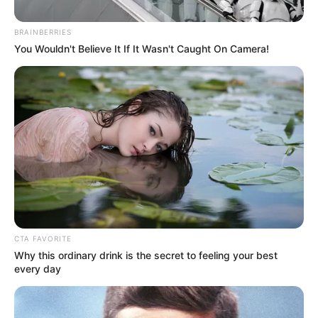
BRAINBERRIES
You Wouldn't Believe It If It Wasn't Caught On Camera!
Dimayor
Cali Vs Tolima 2022-I
Por:
Daniel Felipe Chávarro
CTA FAVORITE
Why this ordinary drink is the secret to feeling your best
Enero 28, 2022
every day