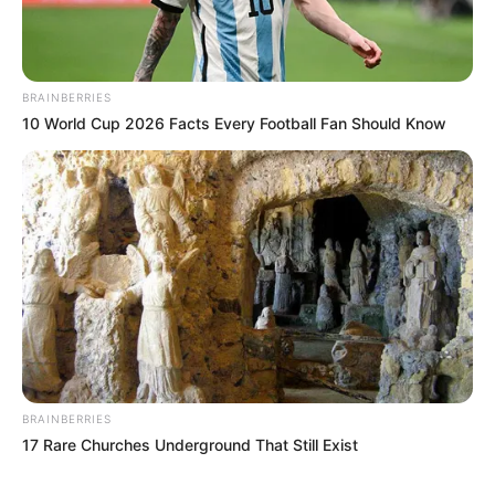
PARQUE DE DIVERSIONES
ELECCIONES PRESIDENCIALES
FENÓMENO DEL NIÑO
IBAL
BRAINBERRIES
10 World Cup 2026 Facts Every Football Fan Should Know
BRAINBERRIES
17 Rare Churches Underground That Still Exist