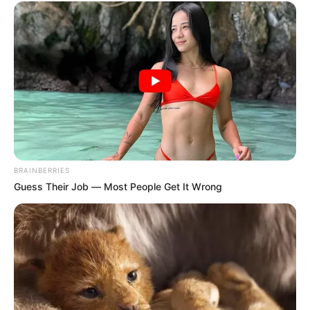
deporte que apenas está alzando vuelo en la Tierra
Firme de Colombia
; pero con los judokas ya
referenciados se podrían conseguir las medallas para la
región.
El Campeonato Nacional servirá como preparación para
los judokas que participarán en los eventos
internacionales de estas categorías
, así como medir los
niveles tanto físicos como competitivos y acumulación
de combates para los judokas colombianos.
BRAINBERRIES
El deporte del Judo es un arte marcial japonés moderno
Guess Their Job — Most People Get It Wrong
creado en el año de 1892, y a partir de 1964 es deporte
olímpico
.
Alerta Tolima
te mantiene informado,
tus comentarios, denuncias, historias