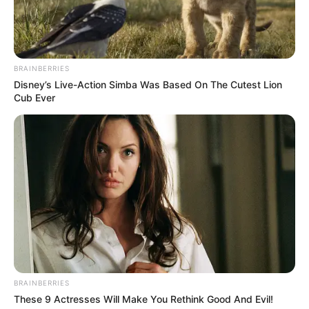
TEMAS DESTACADOS
SARAMPIÓN
AVENIDA AMBALÁ
IBAGUÉ
BRAINBERRIES
PARQUE DE DIVERSIONES
Disney’s Live-Action Simba Was Based On The Cutest Lion
ELECCIONES PRESIDENCIALES
Cub Ever
FENÓMENO DEL NIÑO
IBAL
BRAINBERRIES
These 9 Actresses Will Make You Rethink Good And Evil!