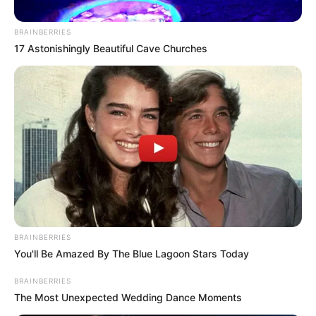
BRAINBERRIES
17 Astonishingly Beautiful Cave Churches
Foto tomada de la cuenta en twitter
@Arkea_Samsic
BRAINBERRIES
Por:
Agencia Efe
You'll Be Amazed By The Blue Lagoon Stars Today
Marzo 3, 2025
BRAINBERRIES
The Most Unexpected Wedding Dance Moments