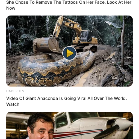
She Chose To Remove The Tattoos On Her Face. Look At Her
COMPARTIR
Now
ALERTA BOGOTÁ EN GOOGLE NEWS
TEMAS RELACIONADOS
RICHARD RÍOS
PALMEIRAS
SELECCIÓN COLOMBIA
MANTÉNGASE EN ALERTA
HABERION
Video Of Giant Anaconda Is Going Viral All Over The World.
Tenemos todas las noticias que le
Watch
interesan. Para estar bien informado, por
favor, active las notificaciones de Alerta.
ACTIVAR AHORA