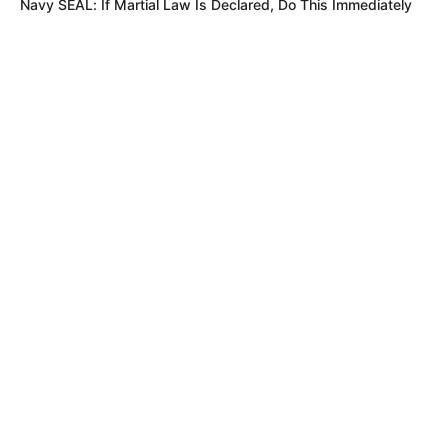
Navy SEAL: If Martial Law Is Declared, Do This Immediately
MÁS DE HINCHADA
EL SOCORRO
Del patinaje al ring: Miguel Ángel
Cáceres se alista para hacer historia