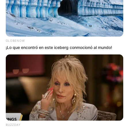
ALERTA BOGOTÁ EN GOOGLE NEWS
MANTÉNGASE EN ALERTA
GLOBENOW
¡Lo que encontró en este iceberg conmocionó al mundo!
Tenemos todas las noticias que le
interesan. Para estar bien informado, por
favor, active las notificaciones de Alerta.
ACTIVAR AHORA
TEMAS DESTACADOS
SARAMPIÓN
AVENIDA AMBALÁ
IBAGUÉ
BUZZDAY