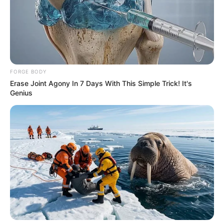
FORGE BODY
Erase Joint Agony In 7 Days With This Simple Trick! It's
Genius
El público atendió el llamado para apoyar con su
presencia al conjunto tolimense que de entrada se puso 1