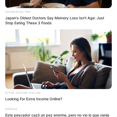
NEUROMIND PRO
Japan's Oldest Doctors Say Memory Loss Isn't Age: Just
Stop Eating These 3 Foods
Suministrada
Por:
Didimo Elmer Pérez Zapata
EXTRA INCOME ONLINE
Octubre 6, 2019
Looking For Extra Income Online?
DARADA
Este pescador cazó un pez enorme, pero no vio lo que venía