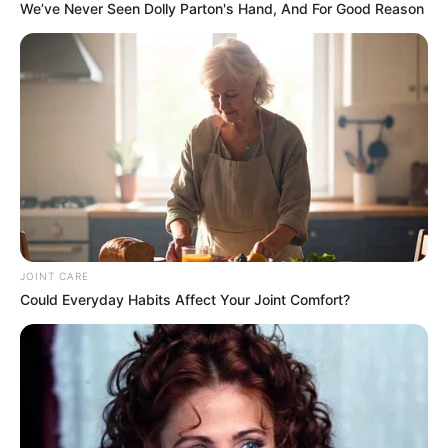
PARQUE DE DIVERSIONES
We’ve Never Seen Dolly Parton's Hand, And For Good Reason
ELECCIONES PRESIDENCIALES
FENÓMENO DEL NIÑO
IBAL
JOINT CARE
Could Everyday Habits Affect Your Joint Comfort?