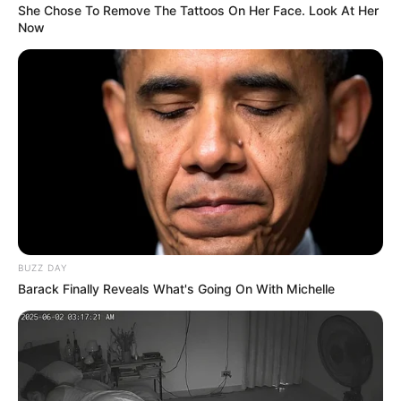
She Chose To Remove The Tattoos On Her Face. Look At Her
Now
COMPARTIR
UNIRSE AL CANAL DE WHATSAPP
La Liga de Esgrima del Tolima,
participa actualmente en
el Campeonato Nacional que se realiza de manera
obligatoria en Bogotá,
en todas las categorías y
clasificatorio para eventos nacionales e internacionales.
El certamen se cumple en categorías Infantil, M15,
Cadetes, Juvenil y Mayores e irá hasta el miércoles
BUZZ DAY
festivo 7 de agosto, en la Capital de la República.
Es
Barack Finally Reveals What's Going On With Michelle
clasificatorio a Juegos Nacionales de la Juventud y al
Campeonato Sudamericano de la disciplina.
La delegación del Tolima participa con 38 esgrimistas, de
los cuales 18 deportistas son apoyados por el Instituto
Departamental del Deporte,
el resto de participantes