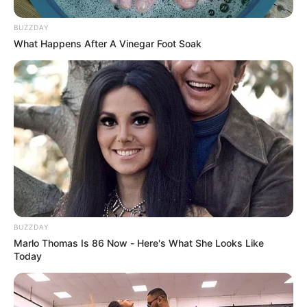
TEMAS DESTACADOS
BUZZDAY
What Happens After A Vinegar Foot Soak
SARAMPIÓN
AVENIDA AMBALÁ
IBAGUÉ
PARQUE DE DIVERSIONES
ELECCIONES PRESIDENCIALES
FENÓMENO DEL NIÑO
IBAL
BUZZDAY
Marlo Thomas Is 86 Now - Here's What She Looks Like
Today