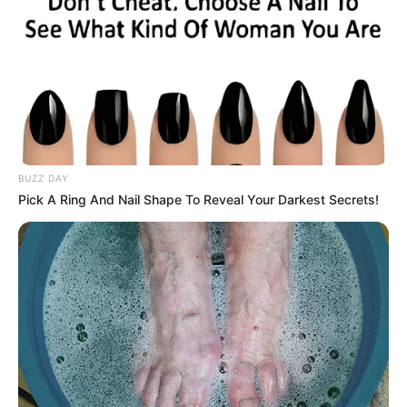
este link
COMPARTIR
ALERTA BOGOTÁ EN GOOGLE NEWS
BUZZ DAY
Pick A Ring And Nail Shape To Reveal Your Darkest Secrets!
MANTÉNGASE EN ALERTA
Tenemos todas las noticias que le
interesan. Para estar bien informado, por
favor, active las notificaciones de Alerta.
ACTIVAR AHORA