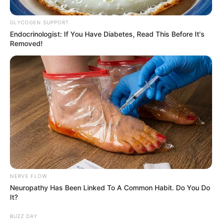
GLYCOGEN SUPPORT
Endocrinologist: If You Have Diabetes, Read This Before It's
Removed!
Liga de Esgrima del Tolima
Resultados del Tolima, en el Campeonato Nacional de
Esgrima, Bogotá 2024
NERVE FLOW
Por:
Carlos Alberto 'Beto' Serna
Neuropathy Has Been Linked To A Common Habit. Do You Do
It?
Agosto 6, 2024
BUZZ DAY