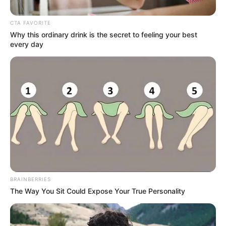
escríbenos al WhatsApp a través de
este link
CTA FAVORITE
Why this ordinary drink is the secret to feeling your best
every day
COMPARTIR
ALERTA BOGOTÁ EN GOOGLE NEWS
TEMAS RELACIONADOS
VUELTA A COLOMBIA FEMENINA
CICLISMO
MUJERES
NOTICIAS
BRAINBERRIES
The Way You Sit Could Expose Your True Personality
MANTÉNGASE EN ALERTA