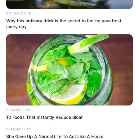
CTA FAVORITE
Why this ordinary drink is the secret to feeling your best
every day
La prueba dará inicio el martes 10 de junio con una
fracción de
143.8 kilómetros
con salida en el
Parque de
BRAINBERRIES
Cajicá
y meta en la
carrera 10 con Calle 17 de Girardot.
10 Foods That Instantly Reduce Bloat
La segunda etapa, con salida en Girardot y paso por el
BRAINBERRIES
Alto de La Línea, tendrá un recorrido de 114.8 kilómetros.
She Gave Up A Normal Life To Act Like A Horse