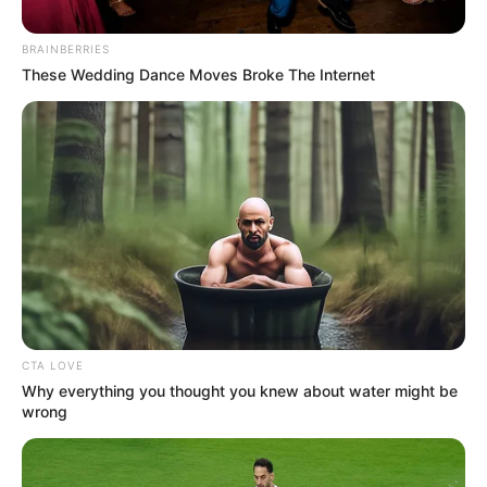
BRAINBERRIES
These Wedding Dance Moves Broke The Internet
Federación Colombiana de Ciclismo
Etapa 2 de la Vuelta a Colombia Femenina
Por:
Daniel Zabala
Abril 15, 2025
CTA LOVE
Why everything you thought you knew about water might be
wrong
COMPARTIR