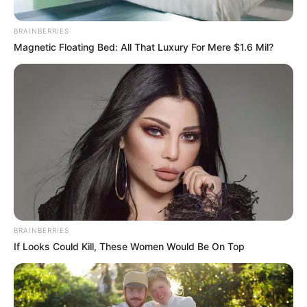
BRAINBERRIES
Magnetic Floating Bed: All That Luxury For Mere $1.6 Mil?
Por:
Alerta Tolima
Febrero 16, 2019
BRAINBERRIES
If Looks Could Kill, These Women Would Be On Top
COMPARTIR
UNIRSE AL CANAL DE WHATSAPP