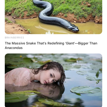
TEMAS DESTACADOS
SARAMPIÓN
AVENIDA AMBALÁ
IBAGUÉ
BRAINBERRIES
PARQUE DE DIVERSIONES
ELECCIONES PRESIDENCIALES
The Massive Snake That's Redefining 'Giant'—Bigger Than
FENÓMENO DEL NIÑO
IBAL
Anacondas