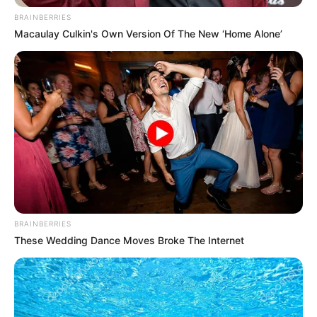
Le sugerimos leer:
Condenado a 60 años de
prisión a alias “El Lobo Feroz”
BRAINBERRIES
Macaulay Culkin's Own Version Of The New ‘Home Alone’
BRAINBERRIES
These Wedding Dance Moves Broke The Internet