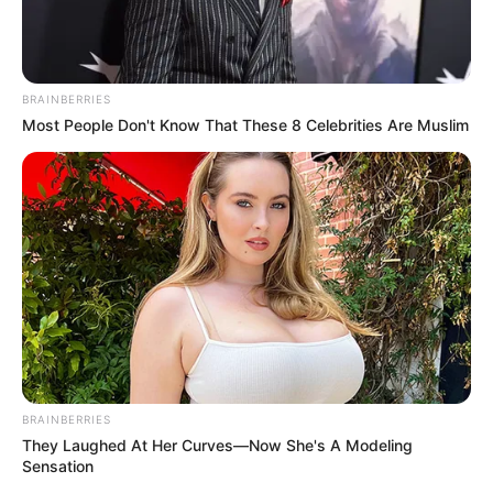
Líbano
Policía de Transito entregó reporte de accidentes en
Semana Santa
BRAINBERRIES
COMPARTIR
Most People Don't Know That These 8 Celebrities Are Muslim
ALERTA BOGOTÁ EN GOOGLE NEWS
TEMAS RELACIONADOS
ACCIDENTE
TRÁNSITO
VÍAS
MANTÉNGASE EN ALERTA
BRAINBERRIES
They Laughed At Her Curves—Now She's A Modeling
Sensation
Tenemos todas las noticias que le
interesan. Para estar bien informado, por