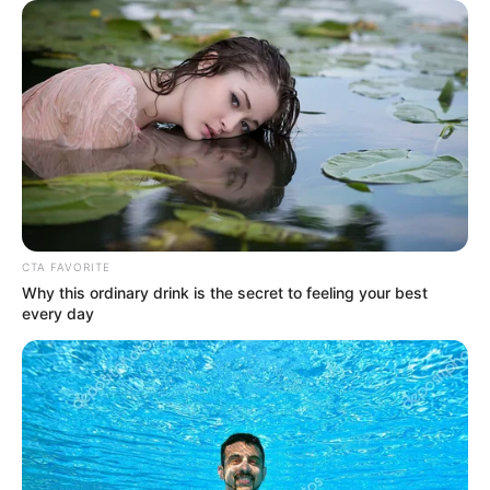
favor, active las notificaciones de Alerta.
ACTIVAR AHORA
TEMAS DESTACADOS
SARAMPIÓN
AVENIDA AMBALÁ
IBAGUÉ
CTA FAVORITE
PARQUE DE DIVERSIONES
Why this ordinary drink is the secret to feeling your best
ELECCIONES PRESIDENCIALES
every day
FENÓMENO DEL NIÑO
IBAL