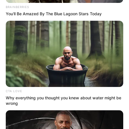
BRAINBERRIES
You'll Be Amazed By The Blue Lagoon Stars Today
De otro lado, 6.505 conductores han sido sancionados
por infracciones relacionadas con la revisión técnico
mecánica, porque no portan licencia de conducción, por
falta del seguro obligatorio y por adelantar de manera
indebida.
CTA LOVE
Why everything you thought you knew about water might be
Le sugerimos leer:
Fiscalía imputó cargos a
wrong
motociclistas que provocaron muertes en dos
accidentes de transito
Mientras tanto, en las diferentes terminales del país miles