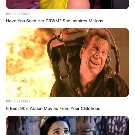
BRAINBERRIES
Have You Seen Her GRWM? She Inspires Millions
Por:
Alerta Tolima
Abril 20, 2019
COMPARTIR
BRAINBERRIES
6 Best 90’s Action Movies From Your Childhood
UNIRSE AL CANAL DE WHATSAPP
El primer reporte de movilidad en las carreteras del país
cuando inicia el puente festivo más largo del año deja