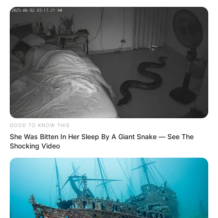
Guillermo consiguió ponerse en contacto con el dueño de
la finca,
el abogado Ángel García, quien se enteró de lo
sucedido sobre las 09:00 de la noche de ese mismo día,
y luego de revisar las cámaras de seguridad del predio
confirmó lo dicho por su empleado.
Rondón
fue imputado por el delito de homicidio
agravado
.
COMPARTIR
GOOD TO KNOW THIS
She Was Bitten In Her Sleep By A Giant Snake — See The
ALERTA BOGOTÁ EN GOOGLE NEWS
Shocking Video
TEMAS RELACIONADOS
TRAGENDIA