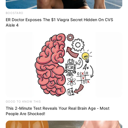
BOOSTARO
ER Doctor Exposes The $1 Viagra Secret Hidden On CVS
Aisle 4
Alerta Tolima
Juan Manuel Rondón agredió brutamente al adulto
mayor y lo arrojó a la piscina con una soga en el cuello.
GOOD TO KNOW THIS
This 2-Minute Test Reveals Your Real Brain Age - Most
Por:
Yeison Andrés López Castañeda
People Are Shocked!
Febrero 8, 2021