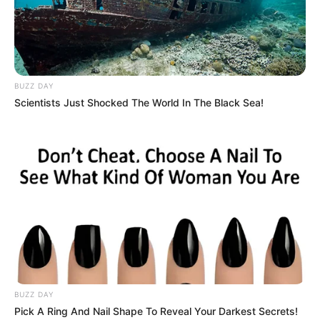
MANTÉNGASE EN ALERTA
Tenemos todas las noticias que le
interesan. Para estar bien informado, por
BUZZ DAY
favor, active las notificaciones de Alerta.
Scientists Just Shocked The World In The Black Sea!
ACTIVAR AHORA
TEMAS DESTACADOS
SARAMPIÓN
AVENIDA AMBALÁ
IBAGUÉ
PARQUE DE DIVERSIONES
ELECCIONES PRESIDENCIALES
FENÓMENO DEL NIÑO
IBAL
BUZZ DAY
Pick A Ring And Nail Shape To Reveal Your Darkest Secrets!