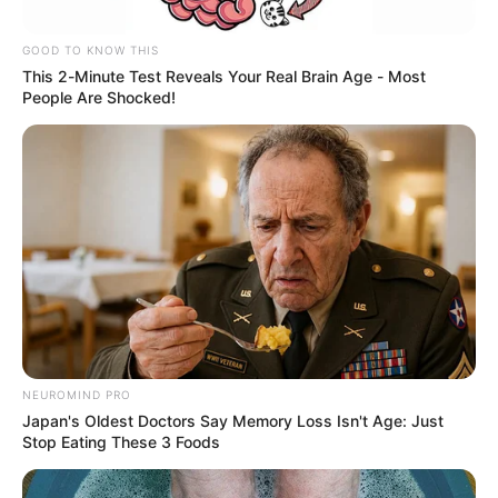
GOOD TO KNOW THIS
This 2-Minute Test Reveals Your Real Brain Age - Most
People Are Shocked!
Suministrada
Por:
Alerta Tolima
Mayo 15, 2018
NEUROMIND PRO
Japan's Oldest Doctors Say Memory Loss Isn't Age: Just
COMPARTIR
Stop Eating These 3 Foods