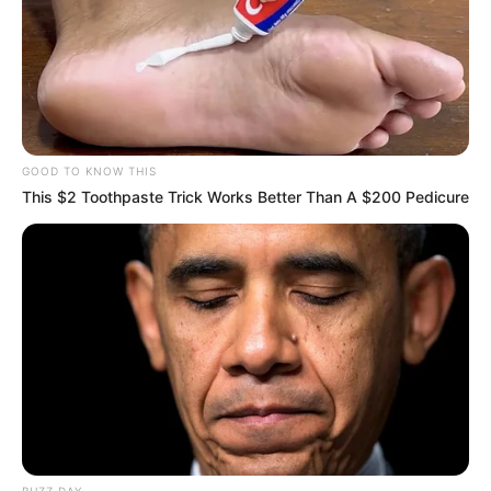
GOOD TO KNOW THIS
This $2 Toothpaste Trick Works Better Than A $200 Pedicure
MÁS DE JUDICIALES
BUZZ DAY