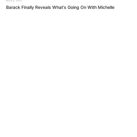
Barack Finally Reveals What's Going On With Michelle
PRESIDENCIA
Ejército blinda el Eje Cafetero por
posesión presidencial con controles,
tropas y vigilancia permanente
CAPTURAS
“A ese muchacho le faltó fuete parejo”:
alcalde de Cúcuta tras la captura de una
joven ‘joyita’
BALANCE DE SEGURIDAD