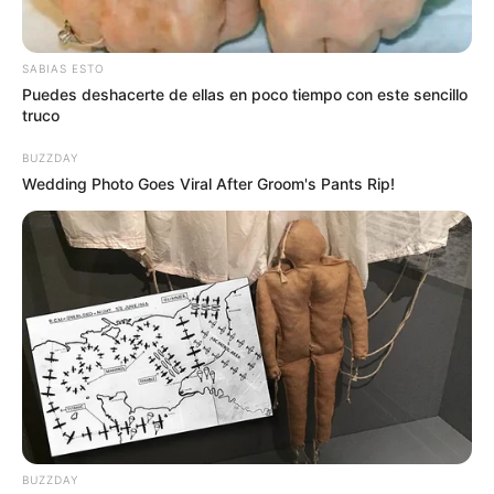
SABIAS ESTO
Puedes deshacerte de ellas en poco tiempo con este sencillo
truco
BUZZDAY
Wedding Photo Goes Viral After Groom's Pants Rip!
Los detenidos fueron presentados ante el Juzgado
BUZZDAY