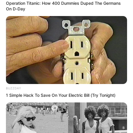
Primero Promiscuo Municipal de Valle de San Juan,
Operation Titanic: How 400 Dummies Duped The Germans
donde la Fiscalía 24 Seccional les imputó el delito de
On D-Day
hurto calificado y agravado, cargo que no aceptaron,
siendo enviados a la cárcel de Picaleña.
COMPARTIR
ALERTA BOGOTÁ EN GOOGLE NEWS
TEMAS RELACIONADOS
JORDAN
BUZZDAY
1 Simple Hack To Save On Your Electric Bill (Try Tonight)
MANTÉNGASE EN ALERTA
Tenemos todas las noticias que le