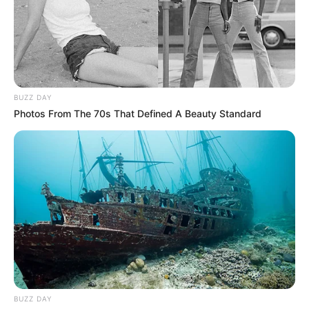
interesan. Para estar bien informado, por
favor, active las notificaciones de Alerta.
ACTIVAR AHORA
BUZZ DAY
Photos From The 70s That Defined A Beauty Standard
TEMAS DESTACADOS
SARAMPIÓN
AVENIDA AMBALÁ
IBAGUÉ
PARQUE DE DIVERSIONES
ELECCIONES PRESIDENCIALES
FENÓMENO DEL NIÑO
IBAL
BUZZ DAY