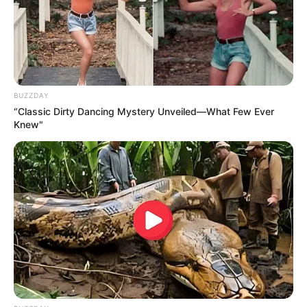
BUZZDAY
“Classic Dirty Dancing Mystery Unveiled—What Few Ever
Knew"