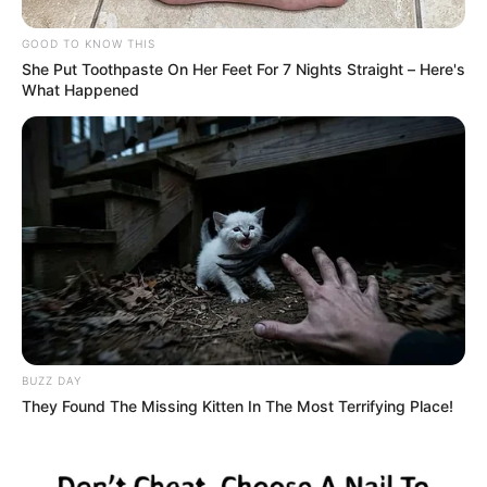
GOOD TO KNOW THIS
ALERTA BOGOTÁ EN GOOGLE NEWS
She Put Toothpaste On Her Feet For 7 Nights Straight – Here's
What Happened
TEMAS RELACIONADOS
ATRACO
IBAGUÉ
LADRONES
GANA GANA
METIB
MANTÉNGASE EN ALERTA
Tenemos todas las noticias que le
interesan. Para estar bien informado, por
BUZZ DAY
favor, active las notificaciones de Alerta.
They Found The Missing Kitten In The Most Terrifying Place!
ACTIVAR AHORA