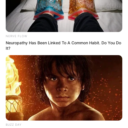
NERVE FLOW
Neuropathy Has Been Linked To A Common Habit. Do You Do
It?
Foto Suministrada.
Por:
Alerta Tolima
Enero 14, 2019
COMPARTIR
UNIRSE AL CANAL DE WHATSAPP
BUZZ DAY