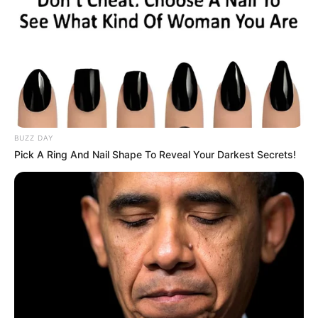
TEMAS DESTACADOS
SARAMPIÓN
AVENIDA AMBALÁ
IBAGUÉ
PARQUE DE DIVERSIONES
ELECCIONES PRESIDENCIALES
FENÓMENO DEL NIÑO
IBAL
BUZZ DAY
Pick A Ring And Nail Shape To Reveal Your Darkest Secrets!