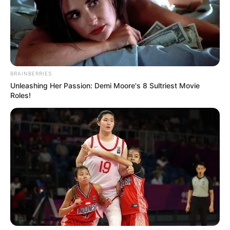
intercambiar unas palabras, coordinó la llegada de los
sicarios que ejecutaron el disparo mortal. La víctima fue
trasladada de inmediato al hospital San Rafael, pero los
médicos confirmaron su fallecimiento minutos después
debido a la gravedad de la herida.
BRAINBERRIES
Unleashing Her Passion: Demi Moore's 8 Sultriest Movie
Roles!