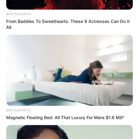
BRAINBERRIES
From Baddies To Sweethearts: These 9 Actresses Can Do It
All
Alerta Tolima
Joan Sebastián Correa Betancourt, de 19 años, murió tras
recibir un disparo en un camino veredal del municipio; las
autoridades investigan los móviles del crimen
BRAINBERRIES
Magnetic Floating Bed: All That Luxury For Mere $1.6 Mil?
Por:
Dana Marcela Arredondo Madero
Septiembre 2, 2025