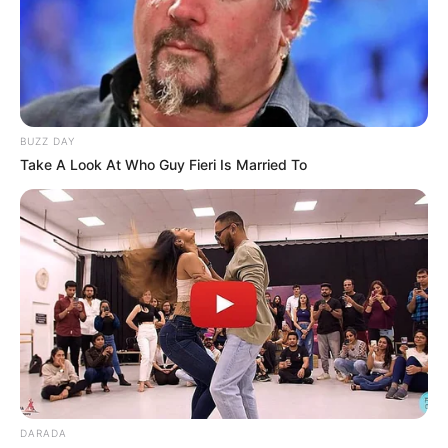
TEMAS DESTACADOS
SARAMPIÓN
AVENIDA AMBALÁ
IBAGUÉ
PARQUE DE DIVERSIONES
ELECCIONES PRESIDENCIALES
BUZZ DAY
FENÓMENO DEL NIÑO
IBAL
Take A Look At Who Guy Fieri Is Married To
DARADA