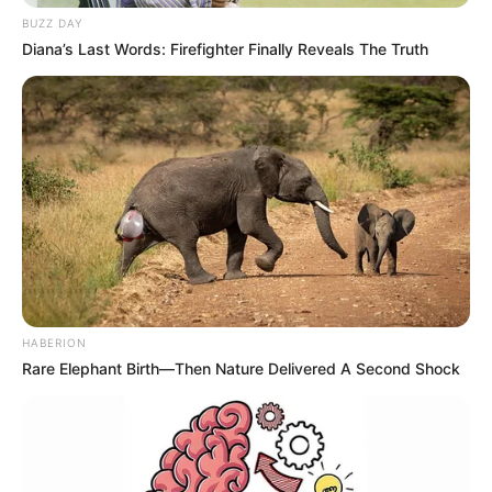
BUZZ DAY
Diana’s Last Words: Firefighter Finally Reveals The Truth
HABERION
Rare Elephant Birth—Then Nature Delivered A Second Shock