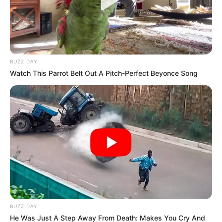
BUZZ DAY
Watch This Parrot Belt Out A Pitch-Perfect Beyonce Song
En la diligencia se conoció que García Vásquez no aceptó
su responsabilidad en los hechos narrados, por lo que el
despacho resolvió dejarlo nuevamente en libertad y
vinculado al proceso judicial.
COMPARTIR
BUZZ DAY
He Was Just A Step Away From Death: Makes You Cry And