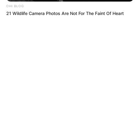
OHI BLOG
21 Wildlife Camera Photos Are Not For The Faint Of Heart
CAPTURAS
“A ese muchacho le faltó fuete
parejo”: alcalde de Cúcuta tras la
captura de una joven ‘joyita’
BALANCE DE SEGURIDAD
Medellín refuerza la seguridad por el Desfile
de Silleteros y la posesión presidencial
CÁRCEL PALOGORDO
Murió funcionario del Inpec tras atentado
cerca de la cárcel Palogordo de Girón;
ofrecen $50 millones de recompensa
LO MÁS LEÍDO