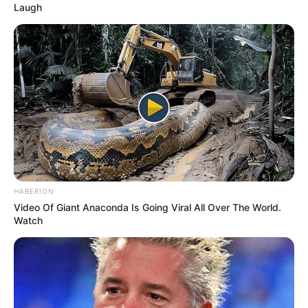
Laugh
ALERTA BOGOTÁ EN GOOGLE NEWS
TEMAS RELACIONADOS
HURTO DE CELULARES
RECEPTACIÓN
MANTÉNGASE EN ALERTA
Tenemos todas las noticias que le
HABERION
interesan. Para estar bien informado, por
Video Of Giant Anaconda Is Going Viral All Over The World.
favor, active las notificaciones de Alerta.
Watch
ACTIVAR AHORA