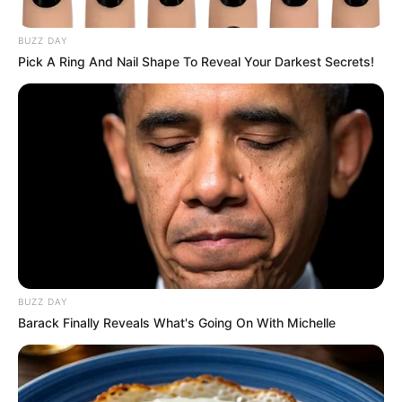
BUZZ DAY
Pick A Ring And Nail Shape To Reveal Your Darkest Secrets!
Por:
Alerta Tolima
Mayo 31, 2018
COMPARTIR
UNIRSE AL CANAL DE WHATSAPP
BUZZ DAY
Como Jhan Alexander García Vásquez fue identificado el
Barack Finally Reveals What's Going On With Michelle
hombre detenido por la Policía Metropolitana en un
procedimiento adelantado en los alrededores del Parque
Centenario de Ibagué, luego de hallar en su poder un
elemento que aparecía reportado como hurtado.