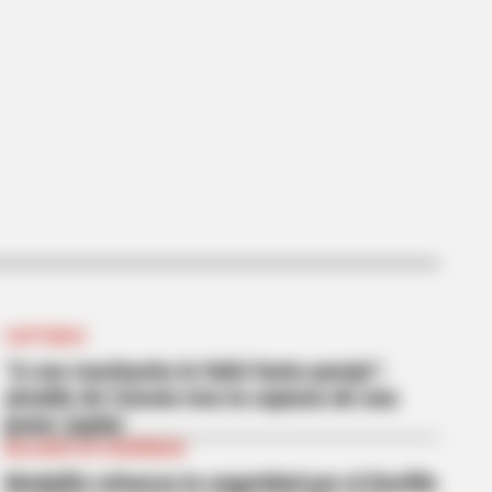
rell Left 'The Office'
CAPTURAS
“A ese muchacho le faltó fuete parejo”:
alcalde de Cúcuta tras la captura de una
joven ‘joyita’
BALANCE DE SEGURIDAD
Medellín refuerza la seguridad por el Desfile