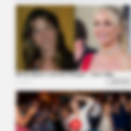
BRAINBERRIES
Remember Them? These '90s
Couples Defined An Era—See The
Complete List