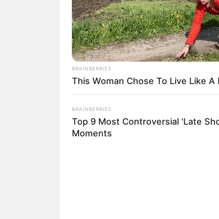
capturado comenzó a agredir co
de la ira, agarró un palo de esc
Le sugerimos leer:
Sujeto go
arroz
BRAINBERRIES
This Woman Chose To Live Like A
En medio de este acto de viole
auxilio pidió ayuda; los vecin
BRAINBERRIES
inmediatamente dieron aviso a 
Top 9 Most Controversial 'Late Sh
por la cual cuenca Ramos agred
Moments
quedó exento de imponerle la 
cárcel, mientras avanza la inve
ALE