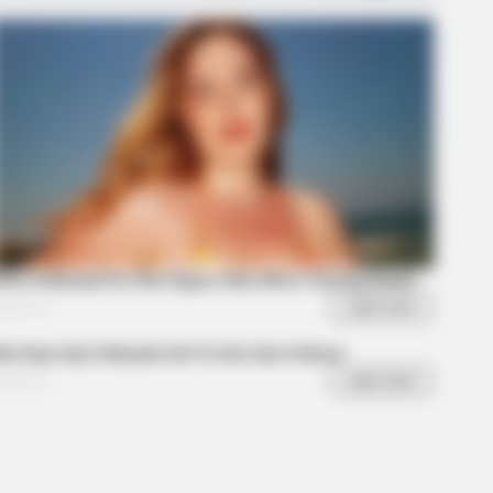
BERRIES
 Analysis Revealed The Sick Truth
ut Ancient Vikings