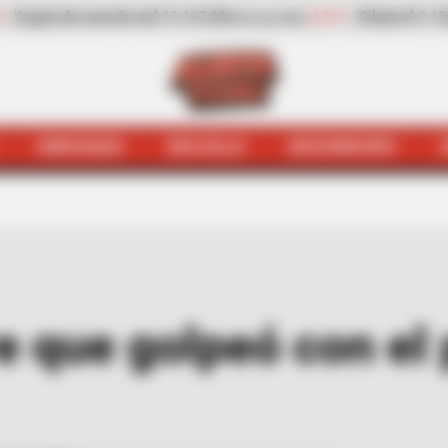
-4,21%
Cilantro
$ 3.156,00
+23,91%
Pepino de rellenar
$ 
ilo)
(Precio por kilo)
HINCHADA
BOLSILLO
BOCHINCHES
olima
Judiciales
Cárcel a hombre que golpeó con el palo 
e que golpeó con el