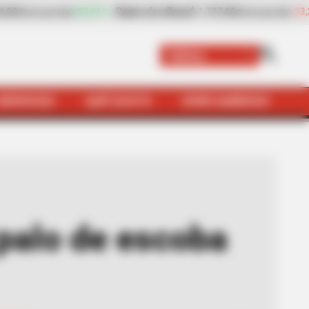
1.737,00
-23,38%
Zanahoria
$ 2.157,00
+4,05%
(Precio por kilo)
(Precio por kilo)
Tolima
SERVICIOS
QUÉ SUSTO
VIVIR SABROSO
de escoba a su padre
 palo de escoba