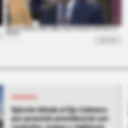
BRAINBERRIES
is Own Version Of ‘Home
The Real Reason Steve Ca
BRAINBERRIES
Sensational Seductress: Demi Moore's
Most Scandalous Performances
PRESIDENCIA
Ejército blinda el Eje Cafetero
por posesión presidencial con
controles, tropas y vigilancia