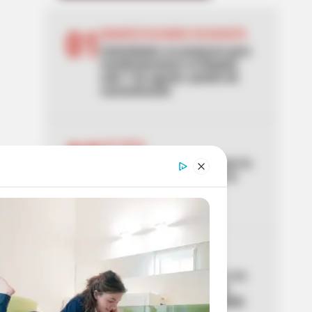
01
MANIFESTACIONES EN BOGOTÁ
Autoridades se preparan para
manifestaciones en Bogotá
este 7 de agosto: puntos de
concentración
02
LEY SECA
Confirmada la Ley Seca por la
posesión de Abelardo de la
Espriella: medidas de
seguridad
03
INTOLERANCIA
Un video la delató: mató a su
novio prendiéndole fuego
mientras dormía en Medellín