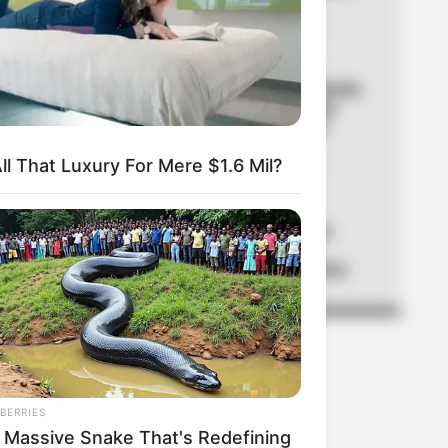
04
ACCIDENTE DE TRÁNSITO
Accidente en Túnel de Oriente
deja 8 lesionados: hay una
persona en estado crítico
ll That Luxury For Mere $1.6 Mil?
05
ADULTOS MAYORES
Atención Colombia Mayor:
alistan gran cambio que
acabaría con filas en cobros
BERRIES
 Massive Snake That's Redefining