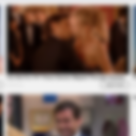
BRAINBERRIES
BRAIN
These 9 Actresses Will Make You
DNA
Rethink Good And Evil!
Abo