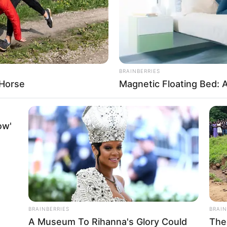
n palabras soeces a su progenitor y en medio
oba y le propinó varios golpes.
lpeó a su padre porque se le había comido el
BRAINBERRIES
 Horse
Magnetic Floating Bed: A
ncia, el adulto mayor por medio de voces de
os más cercanos escucharon el llamado e
las autoridades. Aún se desconoce las razones
ow'
ió de esta manera a su padre, sin embargo, no
medida preventiva de aseguramiento en la
stigación.
BRAINBERRIES
BRAIN
RTA BOGOTÁ EN GOOGLE NEWS
A Museum To Rihanna's Glory Could
The