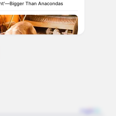
ant'—Bigger Than Anacondas
t Will Probably Be His Best To Date