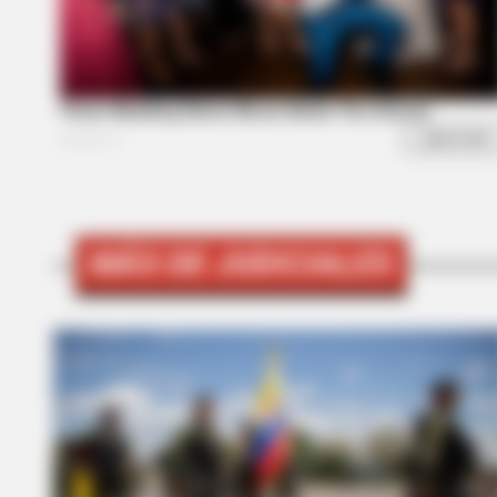
BRAINBERRIES
Culkin Cracks Up The Web With H
Alone’
MÁS DE JUDICIALES