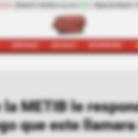
+23,91%
Pepino de rellenar
$ 1.737,00
-23,38%
Zan
 por kilo)
(Precio por kilo)
HINCHADA
BOLSILLO
BOCHINCHES
andante de la METIB le respondió al Gobernador luego qu
la METIB le respond
o que este llamara i