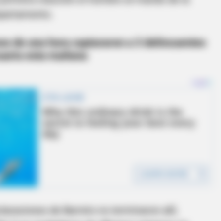
epartamento.
s de una hora capturaron a 3 delincuentes
cuaria esta mañana
laraciones de Barreto no terminaron allí,