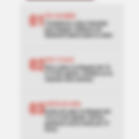
01
EPA COLOMBIA
Trasladaron a Epa Colombia
para Ibagué: Gobierno de
Abelardo habría dado la orden
02
PICO Y PLACA
Pico y placa en Bogotá del 10
al 16 de agosto: cambios en la
rotación esta semana
03
CORTES DE AGUA
Cortes de agua en Bogotá del
10 al 16 de agosto: barrios
quedarán secos hasta por 27
horas