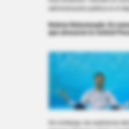
administración publica en el d
Noticia Relacionada:
En meno
que atracaron la Central Pe
Sin embargo, las explosivas dec