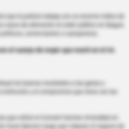
ó que la policía trabaja con un enorme índice de
os casos de alteración al orden público en Ibagué,
n políticos, comerciantes o campesinos.
on el cuerpo de mujer que murió en el río
BRAINBERRIES
Herself Into A Barbie
These '90s Couples Will 
Hearts
buyó los buenos resultados a las ganas y
a institución y el compromiso que tiene con las
as que utilizó el Coronel Carmen Aristzábal en
de Oscar Barreto luego que robaran el negocio de