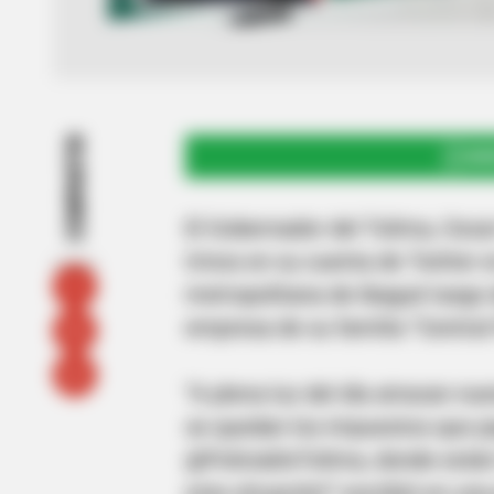
COMPARTIR
UNI
El Gobernador del Tolima, Oscar
trinos en su cuenta de Twitter 
metropolitana de Ibagué luego 
empresa de su familia “Central
“A plena luz del día atracan n
se quedan los impuestos que 
@PoliciaDeTolima, donde están 
esta situación!” escribió en un