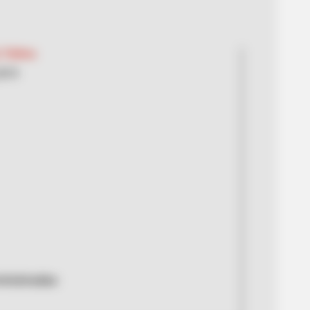
 Tolima
2019
inistradas