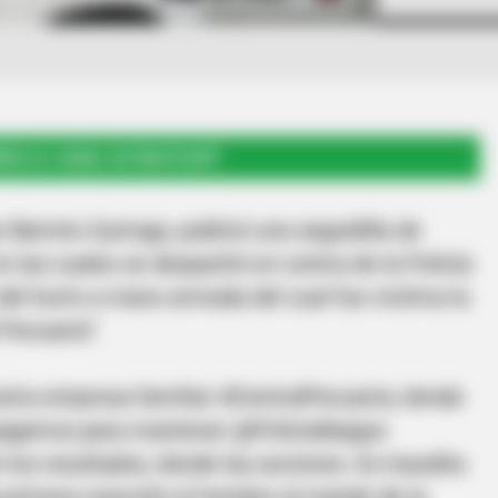
RSE AL CANAL DE WHATSAPP
 Barreto Quiroga, publicó una seguidilla de
en las cuales se despachó en contra de la Policía
del hurto a mano armada del cual fue victima la
 Pecuaria”.
uestra empresa familiar #CentralPecuaria; donde
pagamos para mantener @PoliciaIbague
los resultados, donde las acciones. Es inaudita
a primera reacción el hombre al mando de la