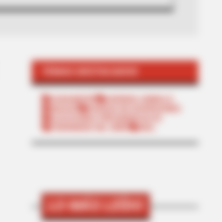
TEMAS DESTACADOS
SARAMPIÓN
AVENIDA AMBALÁ
IBAGUÉ
PARQUE DE DIVERSIONES
ELECCIONES PRESIDENCIALES
FENÓMENO DEL NIÑO
IBAL
LO MÁS LEÍDO