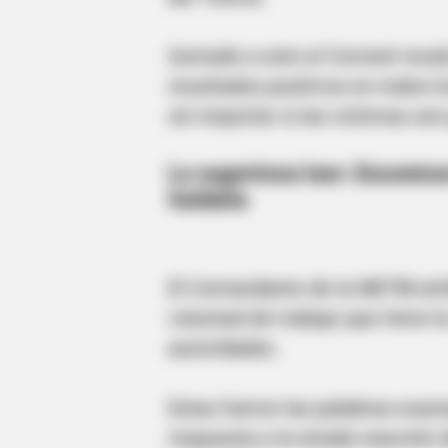
Sumado a esto el Coronel recalc
resultados positivos en todos l
sin importar si las víctimas so
Le sugerimos leer:
Encontrar
Saldaña
BRAINBERRIES
She Spends Millions To Transform 
Doll!
El Comandante de la METIB atri
voluntad de trabajo que tiene l
autoridades.
Estas fueron las palabras exact
respuesta a la airada reacción 