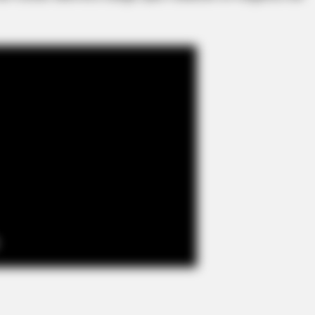
CTA LOVE
BRAIN
w
Why everything you thought you
Tara
knew about water might be wrong
Be 