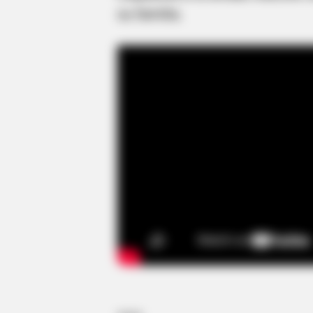
su familia.
BRAINBERRIES
They Laughed At Her Curves—No
She's A Modeling Sensation