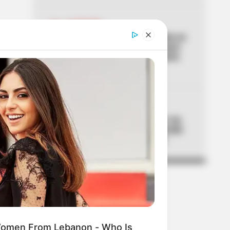
04
SAN GIL
Joven herido por accidente en
San Gil y un presunto “paseo
de la muerte”: familia clama
por atención médica
05
ALTAS TEMPERATURAS
El Tolima se está asando: los
municipios que han superado
los 40 °C de temperatura
Women From Lebanon - Who Is