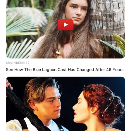
***
COMPARTIR
ALERTA BOGOTÁ EN GOOGLE NEWS
BRAINBERRIES
See How The Blue Lagoon Cast Has Changed After 46 Years
TEMAS RELACIONADOS
TOLIMA
HOSPITAL
CONTRALOR
MANTÉNGASE EN ALERTA
Tenemos todas las noticias que le