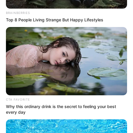
BRAINBERRIES
Top 8 People Living Strange But Happy Lifestyles
CTA FAVORITE
El ente fiscalizador determinó también un total de ocho
Why this ordinary drink is the secret to feeling your best
every day
hallazgos en el desarrollo de la auditoría exprés que se
adentrará en el campus universitario, en lo que se refiere
a la terminación de la obra correspondiente a la Facultad
de Medicina y Zootecnia.