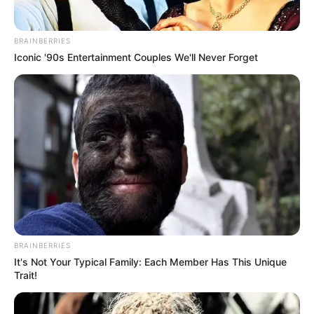
interesan. Para estar bien informado, por
favor, active las notificaciones de Alerta.
BRAINBERRIES
Iconic '90s Entertainment Couples We'll Never Forget
ACTIVAR AHORA
TEMAS DESTACADOS
SARAMPIÓN
AVENIDA AMBALÁ
IBAGUÉ
PARQUE DE DIVERSIONES
ELECCIONES PRESIDENCIALES
FENÓMENO DEL NIÑO
IBAL
BRAINBERRIES
It's Not Your Typical Family: Each Member Has This Unique
Trait!