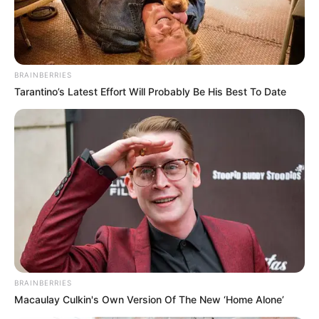
ser un exintegrante de la Fuerza Pública en condición de
retiro.
En un intento por defenderse, el hombre
desenfundó su arma de fuego y disparó contra los
presuntos delincu
entes.
BRAINBERRIES
Tarantino’s Latest Effort Will Probably Be His Best To Date
Lo que parecía una reacción de defensa se convirtió en
una tragedia. En medio del intercambio de disparos,
Vanesa Reyes León, quien transitaba por el lugar y no
tenía ninguna relación con el asalto, fue impactada por
una bala
.
A pesar de los esfuerzos de los testigos y los
BRAINBERRIES
servicios de emergencia, la joven falleció poco después
Macaulay Culkin's Own Version Of The New ‘Home Alone’
debido a la gravedad de sus heridas
.