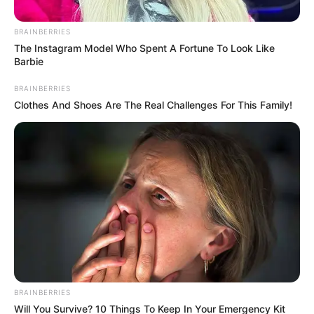
BRAINBERRIES
The Instagram Model Who Spent A Fortune To Look Like
Barbie
BRAINBERRIES
Clothes And Shoes Are The Real Challenges For This Family!
Alerta Tolima
Vanesa Reyes León, de 22 años, perdió la vida tras
quedar en medio de un enfrentamiento a tiros en la plaza
de mercado. Autoridades investigan.
Por:
Edelberto Buendía Sánchez
Abril 4, 2025
BRAINBERRIES
Will You Survive? 10 Things To Keep In Your Emergency Kit