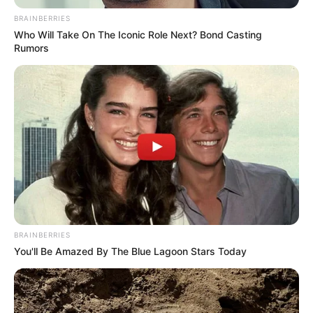
PARQUE DE DIVERSIONES
ELECCIONES PRESIDENCIALES
BRAINBERRIES
FENÓMENO DEL NIÑO
IBAL
Who Will Take On The Iconic Role Next? Bond Casting
Rumors
BRAINBERRIES
You'll Be Amazed By The Blue Lagoon Stars Today