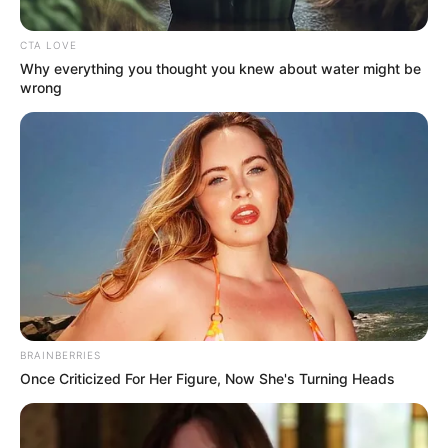
CTA LOVE
Why everything you thought you knew about water might be
wrong
Por:
Alerta Tolima
Diciembre 10, 2018
BRAINBERRIES
Once Criticized For Her Figure, Now She's Turning Heads
COMPARTIR
UNIRSE AL CANAL DE WHATSAPP