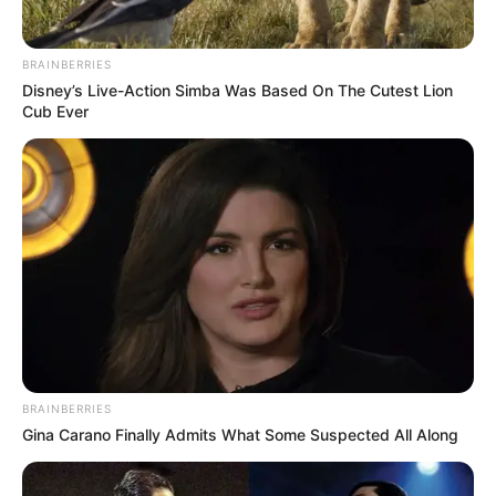
MANTÉNGASE EN ALERTA
BRAINBERRIES
Disney’s Live-Action Simba Was Based On The Cutest Lion
Cub Ever
Tenemos todas las noticias que le
interesan. Para estar bien informado, por
favor, active las notificaciones de Alerta.
ACTIVAR AHORA
TEMAS DESTACADOS
SARAMPIÓN
AVENIDA AMBALÁ
IBAGUÉ
BRAINBERRIES
PARQUE DE DIVERSIONES
Gina Carano Finally Admits What Some Suspected All Along
ELECCIONES PRESIDENCIALES
FENÓMENO DEL NIÑO
IBAL