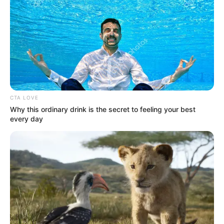
Corzo.
Le sugerimos leer:
Por llevar droga fueron
Capturados dos hombres en el sur del Tolima
Voz. Yolanda Corzo
******
CTA LOVE
Why this ordinary drink is the secret to feeling your best
COMPARTIR
every day
ALERTA BOGOTÁ EN GOOGLE NEWS
TEMAS RELACIONADOS
IBAGUÉ
INFIBAGUÉ
YOLANDA CORZO
ALUMBRADOS NAVIDEÑOS