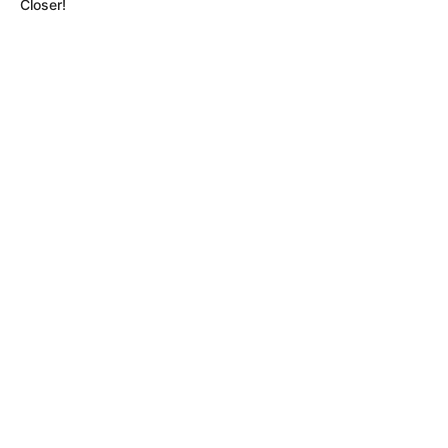
Closer!
MÁS DE JUDICIALES
PRESIDENCIA