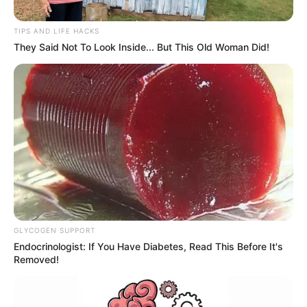
TIPS AND LIFE HACKS
They Said Not To Look Inside... But This Old Woman Did!
GLYCOGEN SUPPORT
Endocrinologist: If You Have Diabetes, Read This Before It's
Por:
Alerta Tolima
Removed!
Noviembre 10, 2018