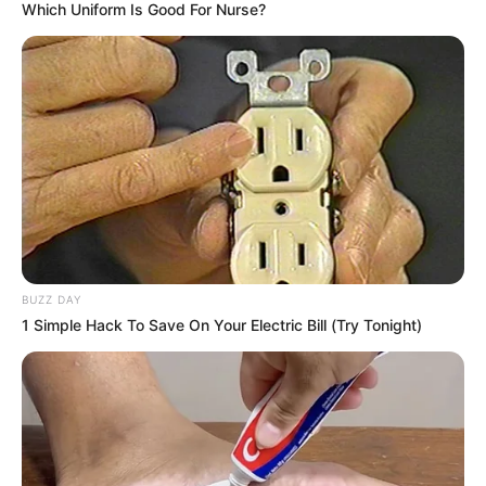
Which Uniform Is Good For Nurse?
SARAMPIÓN
AVENIDA AMBALÁ
IBAGUÉ
PARQUE DE DIVERSIONES
ELECCIONES PRESIDENCIALES
FENÓMENO DEL NIÑO
IBAL
BUZZ DAY
1 Simple Hack To Save On Your Electric Bill (Try Tonight)