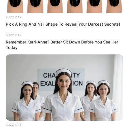
TEMAS RELACIONADOS
BUZZ DAY
Pick A Ring And Nail Shape To Reveal Your Darkest Secrets!
HURTO
POLICÍA
INVESTIGACIÓN
MOTOCICLETA
SALDAÑA
DELINCUENTES
BUZZ DAY
Remember Kerri-Anne? Better Sit Down Before You See Her
Today
MANTÉNGASE EN ALERTA
Tenemos todas las noticias que le
interesan. Para estar bien informado, por
favor, active las notificaciones de Alerta.
ACTIVAR AHORA
BUZZ DAY
TEMAS DESTACADOS