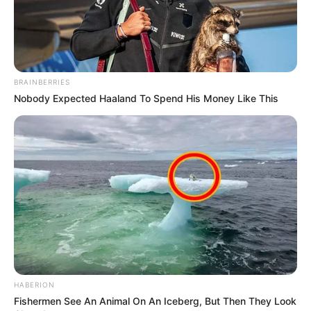
BRAINBERRIES
Nobody Expected Haaland To Spend His Money Like This
HABERION
Fishermen See An Animal On An Iceberg, But Then They Look