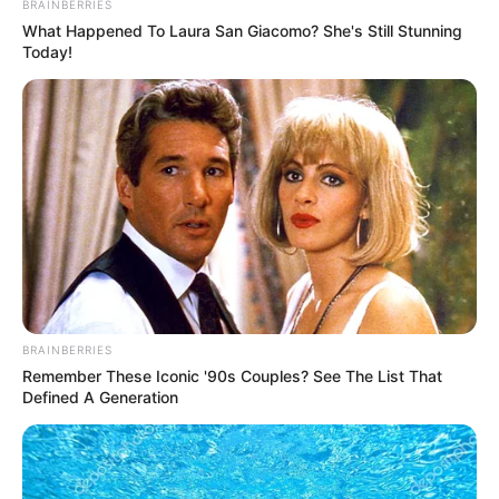
BRAINBERRIES
What Happened To Laura San Giacomo? She's Still Stunning
ALERTA BOGOTÁ EN GOOGLE NEWS
Today!
TEMAS RELACIONADOS
CAPTURAS
DIAN
MANTÉNGASE EN ALERTA
Tenemos todas las noticias que le
interesan. Para estar bien informado, por
BRAINBERRIES
favor, active las notificaciones de Alerta.
Remember These Iconic '90s Couples? See The List That
Defined A Generation
ACTIVAR AHORA