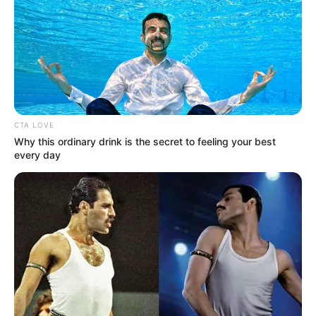
TEMAS DESTACADOS
SARAMPIÓN
AVENIDA AMBALÁ
IBAGUÉ
PARQUE DE DIVERSIONES
ELECCIONES PRESIDENCIALES
FENÓMENO DEL NIÑO
IBAL
CTA LOVE
Why this ordinary drink is the secret to feeling your best
every day