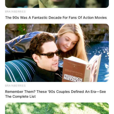
BRAINBERRIES
The 90s Was A Fantastic Decade For Fans Of Action Movies
Rcn Radio (IMAGEN DE REFERENCIA)
Por:
Alerta Tolima
Abril 25, 2019
BRAINBERRIES
COMPARTIR
Remember Them? These '90s Couples Defined An Era—See
The Complete List
UNIRSE AL CANAL DE WHATSAPP