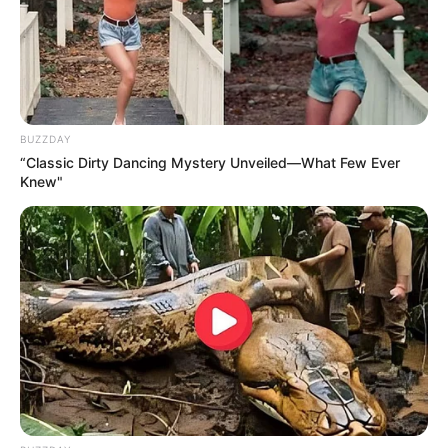
BUZZDAY
“Classic Dirty Dancing Mystery Unveiled—What Few Ever
Knew"