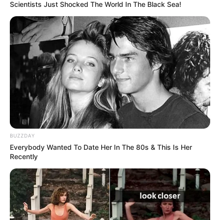
Scientists Just Shocked The World In The Black Sea!
ACTIVAR AHORA
TEMAS DESTACADOS
SARAMPIÓN
AVENIDA AMBALÁ
IBAGUÉ
PARQUE DE DIVERSIONES
ELECCIONES PRESIDENCIALES
FENÓMENO DEL NIÑO
IBAL
BUZZDAY
Everybody Wanted To Date Her In The 80s & This Is Her
Recently