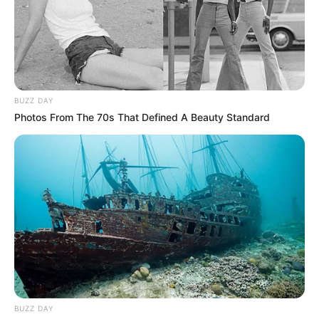
estupefacientes.
COMPARTIR
ALERTA BOGOTÁ EN GOOGLE NEWS
BUZZ DAY
Photos From The 70s That Defined A Beauty Standard
TEMAS RELACIONADOS
POLICÍA
FISCALÍA
EJÉRCITO NACIONAL
SAN ANTONIO
MANTÉNGASE EN ALERTA
Tenemos todas las noticias que le
interesan. Para estar bien informado, por
BUZZ DAY
favor, active las notificaciones de Alerta.