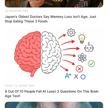
NEUROMIND PRO
Japan's Oldest Doctors Say Memory Loss Isn't Age: Just
Stop Eating These 3 Foods
Foto suministrada
Por:
Alerta Tolima
Junio 14, 2019
GOOD TO KNOW THIS
COMPARTIR
9 Out Of 10 People Fail At Least 3 Questions On This Brain
Age Test!
UNIRSE AL CANAL DE WHATSAPP