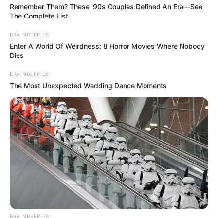
este link
Remember Them? These '90s Couples Defined An Era—See
¿Quieres mantenerte informado?
The Complete List
Agrégate a nuestro
Grupo de Noticias
BRAINBERRIES
haciendo clic aquí
Enter A World Of Weirdness: 8 Horror Movies Where Nobody
Dies
BRAINBERRIES
COMPARTIR
The Most Unexpected Wedding Dance Moments
ALERTA BOGOTÁ EN GOOGLE NEWS
TEMAS RELACIONADOS
SALDAÑA - TOLIMA
TRAGENDIA
ASESINATO
MANTÉNGASE EN ALERTA
BRAINBERRIES