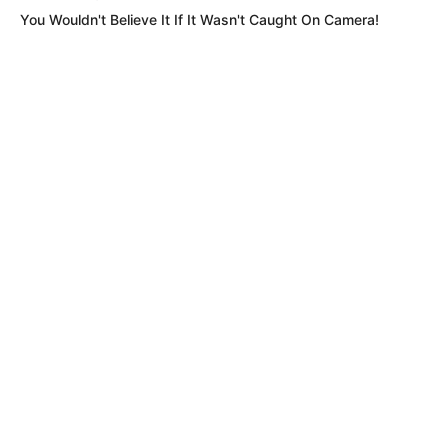
You Wouldn't Believe It If It Wasn't Caught On Camera!
Tenemos todas las noticias que le
interesan. Para estar bien informado, por
favor, active las notificaciones de Alerta.
ACTIVAR AHORA
TEMAS DESTACADOS
SARAMPIÓN
AVENIDA AMBALÁ
IBAGUÉ
PARQUE DE DIVERSIONES
ELECCIONES PRESIDENCIALES
FENÓMENO DEL NIÑO
IBAL