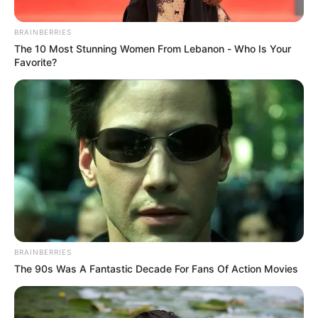
BRAINBERRIES
The 10 Most Stunning Women From Lebanon - Who Is Your
Favorite?
Alerta Tolima
William Iván Mendoza fue atacado a tiros por hombres
armados que ingresaron a su propiedad. Los criminales
huyeron con su vehículo y pertenencias.
BRAINBERRIES
Por:
Edelberto Buendía Sánchez
The 90s Was A Fantastic Decade For Fans Of Action Movies
Junio 3, 2025