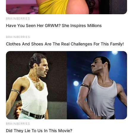
preliminares, varios hombres armados llegaron al lugar,
irrumpieron violentamente y le dispararon en múltiples
ocasiones, causándole la muerte de manera inmediata.
BRAINBERRIES
Have You Seen Her GRWM? She Inspires Millions
Ataque directo y robo
BRAINBERRIES
Clothes And Shoes Are The Real Challenges For This Family!
BRAINBERRIES
Did They Lie To Us In This Movie?