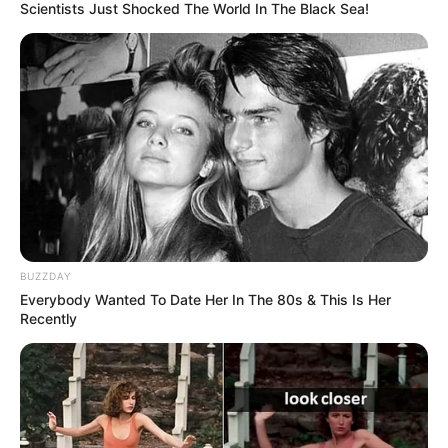
Scientists Just Shocked The World In The Black Sea!
TEMAS RELACIONADOS
IBAGUÉ
SECRETARIO DE GOBIERNO
MANTÉNGASE EN ALERTA
Tenemos todas las noticias que le
interesan. Para estar bien informado, por
favor, active las notificaciones de Alerta.
BUZZDAY
Everybody Wanted To Date Her In The 80s & This Is Her
Recently
ACTIVAR AHORA
TEMAS DESTACADOS