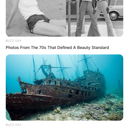
BUZZ DAY
Photos From The 70s That Defined A Beauty Standard
****
COMPARTIR
BUZZ DAY
ALERTA BOGOTÁ EN GOOGLE NEWS