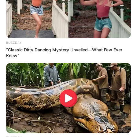
SARAMPIÓN
AVENIDA AMBALÁ
IBAGUÉ
PARQUE DE DIVERSIONES
ELECCIONES PRESIDENCIALES
FENÓMENO DEL NIÑO
IBAL
BUZZDAY
“Classic Dirty Dancing Mystery Unveiled—What Few Ever
Knew"