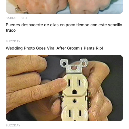
SABIAS ESTO
Puedes deshacerte de ellas en poco tiempo con este sencillo
truco
BUZZDAY
Wedding Photo Goes Viral After Groom's Pants Rip!
De acuerdo con el funcionario, en el primer cuatrimestre
de este año se han reportado 51 casos de hurtos de
motocicletas, la mayoría de ellos a causa del abandono
de los vehículos en vías públicas por parte de los
conductores.
BUZZDAY