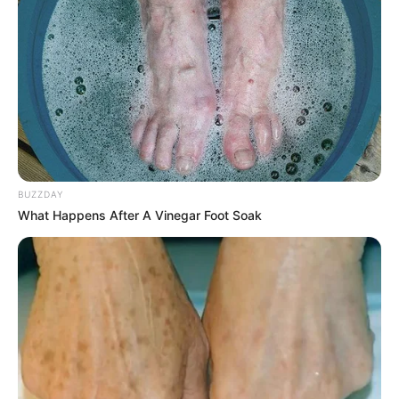
UNIRSE AL CANAL DE WHATSAPP
Las labores investigativas de las autoridades han
permitido recuperar 44 motocicletas que habían sido
hurtadas en la capital del Tolima. La mayoría de estos
vehículos fueron robados debido al descuido de los
propietarios.
“En los ejercicios que venimos adelantando todas las
autoridades, hemos logrado reducir un 11 % el delito de
BUZZDAY
hurto de motocicletas”,
señaló Juan Manuel Lozano,
What Happens After A Vinegar Foot Soak
secretario de Gobierno.
Le sugerimos leer:
Autoridades sancionarán a
taxistas que implementen bahías de
estacionamiento ilegales