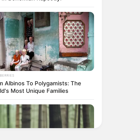
BERRIES
m Albinos To Polygamists: The
ld's Most Unique Families