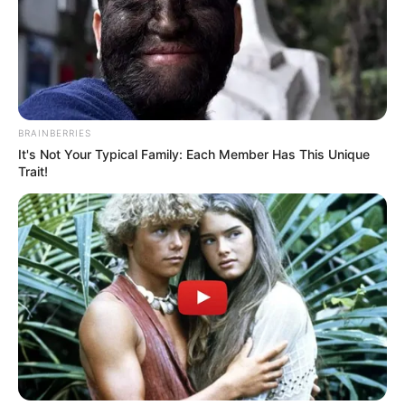
¿Quieres mantenerte informado?
Agrégate a nuestro
Grupo de Noticias
haciendo clic aquí
BRAINBERRIES
COMPARTIR
It's Not Your Typical Family: Each Member Has This Unique
Trait!
ALERTA BOGOTÁ EN GOOGLE NEWS
TEMAS RELACIONADOS
EXPLOSIÓN
RIOBLANCO - TOLIMA
GOBERNADORES
MANTÉNGASE EN ALERTA