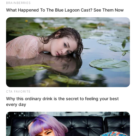
BRAINBERRIES
Tenemos todas las noticias que le
What Happened To The Blue Lagoon Cast? See Them Now
interesan. Para estar bien informado, por
favor, active las notificaciones de Alerta.
ACTIVAR AHORA
TEMAS DESTACADOS
SARAMPIÓN
AVENIDA AMBALÁ
IBAGUÉ
PARQUE DE DIVERSIONES
CTA FAVORITE
ELECCIONES PRESIDENCIALES
Why this ordinary drink is the secret to feeling your best
FENÓMENO DEL NIÑO
IBAL
every day