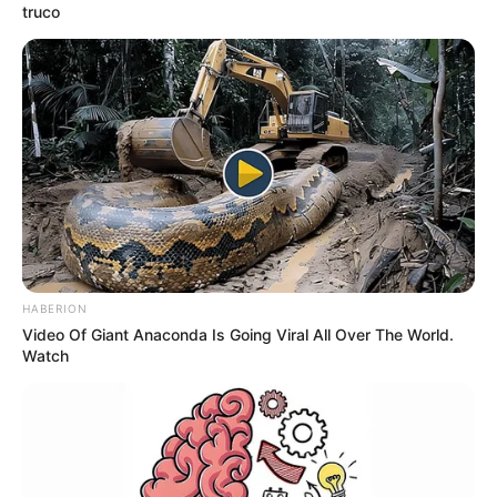
truco
Esta redacción conoció que la víctima mortal era el
hermano de Óscar Tovar quien se desempeña como
actual Alcalde de esa población, y quien lamento
profundamente la noticia protagonizado por su ser
querido.
Le sugerimos leer:
Noche de copas entre parejas
en El Vergel terminó con el feminicidio de Jazmín
Vale la pena señalar que los actos urgentes estuvieron a
cargo del inspector de policía en esa localidad.
HABERION
COMPARTIR
Video Of Giant Anaconda Is Going Viral All Over The World.
Watch
ALERTA BOGOTÁ EN GOOGLE NEWS
TEMAS RELACIONADOS