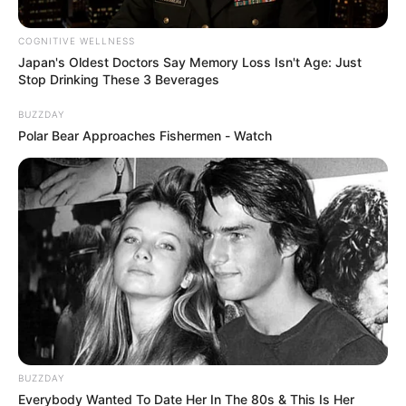
COGNITIVE WELLNESS
Japan's Oldest Doctors Say Memory Loss Isn't Age: Just
Stop Drinking These 3 Beverages
BUZZDAY
Polar Bear Approaches Fishermen - Watch
Leonel Giovanni Tovar Rondón
Por:
Alerta Tolima
Agosto 8, 2018
BUZZDAY
Everybody Wanted To Date Her In The 80s & This Is Her