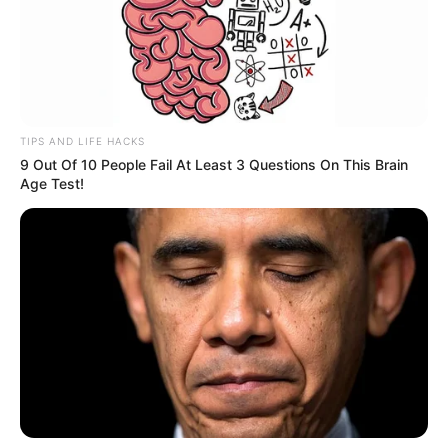
MUERTO
ANZOÁTEGUI
MOTOCICLETA
EXCESO DE VELOCIDAD
MANTÉNGASE EN ALERTA
TIPS AND LIFE HACKS
9 Out Of 10 People Fail At Least 3 Questions On This Brain
Tenemos todas las noticias que le
Age Test!
interesan. Para estar bien informado, por
favor, active las notificaciones de Alerta.
ACTIVAR AHORA
TEMAS DESTACADOS
SARAMPIÓN
AVENIDA AMBALÁ
IBAGUÉ