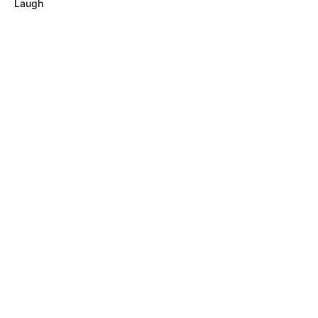
Laugh
MÁS DE JUDICIALES