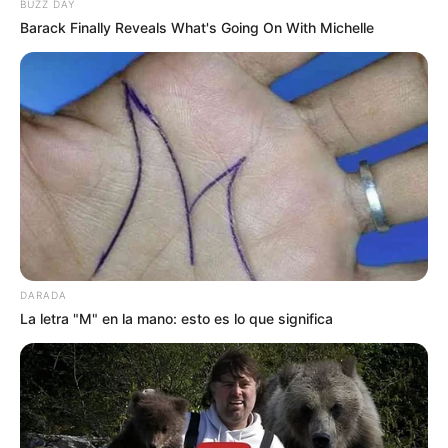
PARQUE DE DIVERSIONES
BUZZ DAY
ELECCIONES PRESIDENCIALES
Barack Finally Reveals What's Going On With Michelle
FENÓMENO DEL NIÑO
IBAL
DARADA
La letra "M" en la mano: esto es lo que significa