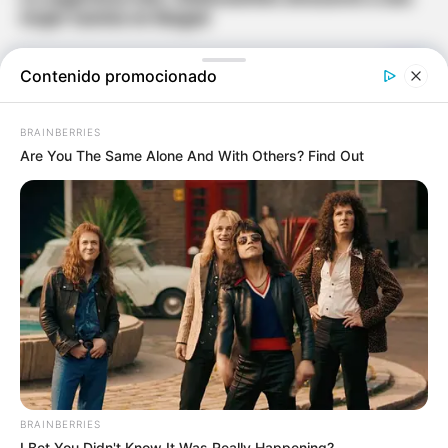
mujer taxista en Ibagué
Contenido promocionado
BRAINBERRIES
Are You The Same Alone And With Others? Find Out
BRAINBERRIES
I Bet You Didn't Know It Was Really Happening?