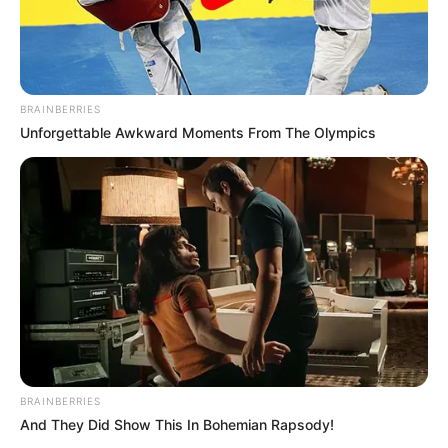
ELECCIONES PRESIDENCIALES
FENÓMENO DEL NIÑO
IBAL
BRAINBERRIES
Unforgettable Awkward Moments From The Olympics
BRAINBERRIES
And They Did Show This In Bohemian Rapsody!