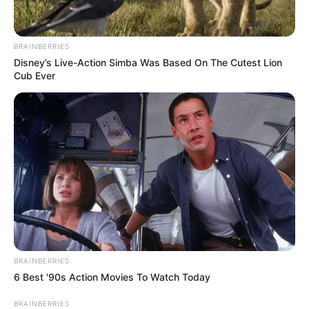
MÁS DE JUDICIALES
BRAINBERRIES
Disney’s Live-Action Simba Was Based On The Cutest Lion
Cub Ever
CÁRCEL PALOGORDO
Murió funcionario del Inpec tras
BRAINBERRIES
6 Best '90s Action Movies To Watch Today
atentado cerca de la cárcel Palogordo
de Girón; ofrecen $50 millones de
BRAINBERRIES