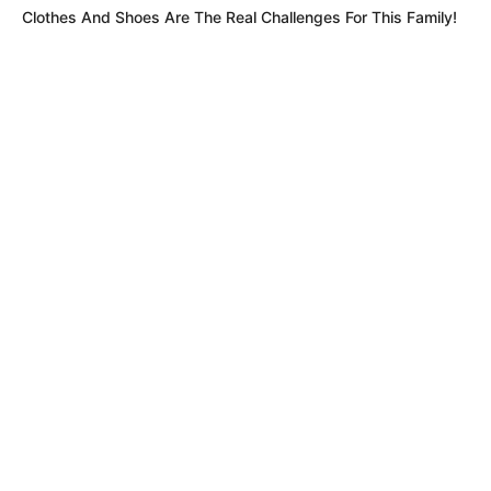
recompensa
Clothes And Shoes Are The Real Challenges For This Family!
INTOLERANCIA
Un video la delató: mató a su novio
prendiéndole fuego mientras dormía en
Medellín
PUERTO DE CARTAGENA
Incautan 499 kilos de cocaína en el puerto de
Cartagena: tenía como destino España
LO MÁS LEÍDO
01
DÍA SIN CARRO Y SIN MOTO EN BOGOTÁ
Alerta por falsa noticia en Bogotá: lo que no
pasará con carros y motos en agosto