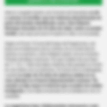
UNIRSE AL CANAL DE WHATSAPP
Ante el Juzgado Quinto con Función de Garantías
se dio
a conocer un terrible caso de violencia desenfrenada de
parte del hombre identificado como Jhon Roberto
Restrepo González de 42 años de edad, contra su propia
familia
caso que, por poco le quita la vida a su ex pareja.
Según el Fiscal 19 local del Grupo de Flagrancias, con
base en el testimonio de la víctima, en la noche de los
hechos, le solicitó a Jhon Roberto quien vive en el barrio
Primero de Mayo (comuna 10) que cuidara de sus hijos
de 17, 15 y 7 años de edad, mientras ella pasaba la noche
en una fiesta con su hermana. En horas de la madrugada,
cuando
la mujer de 35 años de edad ya estaba en su
casa ubicada en el barrio Departamental (comuna 10),
cuando su hijo mayor le informó que su padre los estaba
hostigando
y los había encerrado en la residencia con un
candado.
Le sugerimos leer:
Delincuentes atracaron a una