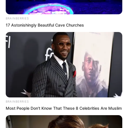
ALERTA BOGOTÁ EN GOOGLE NEWS
BRAINBERRIES
17 Astonishingly Beautiful Cave Churches
TEMAS RELACIONADOS
DISIDENCIAS DE LAS FARC
HOMBRE CAPTURADO
DISIDENCIAS DE 'IVÁN MORDISCO'
SUR DEL TOLIMA
ALERTA TOLIMA
NOTICIAS DEL TOLIMA
NOTICIAS DE IBAGUÉ
MANTÉNGASE EN ALERTA
Tenemos todas las noticias que le
interesan. Para estar bien informado, por
BRAINBERRIES
favor, active las notificaciones de Alerta.
Most People Don't Know That These 8 Celebrities Are Muslim
ACTIVAR AHORA