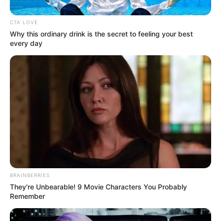
agricultores en el sur del Tolima.
CTA LOVE
Why this ordinary drink is the secret to feeling your best
every day
Foto suministrada por la Policía Metropolitana de
Ibagué
Captura de presunto disidente de las FARC en Ibagué |
BRAINBERRIES
Disidencias de las FARC | Capturados | Mayo 2026
They're Unbearable! 9 Movie Characters You Probably
Remember
Por:
Paula Rodríguez
Mayo 29, 2026