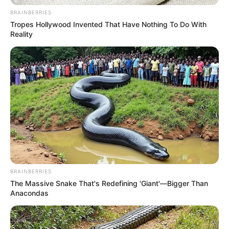
hecho, en el cual apenas tenía un mes de ser elegido.
BRAINBERRIES
Tropes Hollywood Invented That Have Nothing To Do With
Reality
BRAINBERRIES
The Massive Snake That's Redefining 'Giant'—Bigger Than
Anacondas