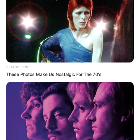
TEMAS RELACIONADOS
FISCALÍA GENERAL DE LA NACIÓN
MANTÉNGASE EN ALERTA
BRAINBERRIES
Tenemos todas las noticias que le
These Photos Make Us Nostalgic For The 70's
interesan. Para estar bien informado, por
favor, active las notificaciones de Alerta.
ACTIVAR AHORA
TEMAS DESTACADOS