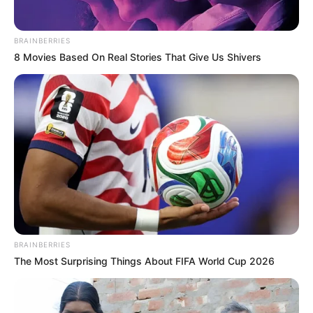
SARAMPIÓN
AVENIDA AMBALÁ
IBAGUÉ
PARQUE DE DIVERSIONES
BRAINBERRIES
ELECCIONES PRESIDENCIALES
8 Movies Based On Real Stories That Give Us Shivers
FENÓMENO DEL NIÑO
IBAL
BRAINBERRIES
The Most Surprising Things About FIFA World Cup 2026