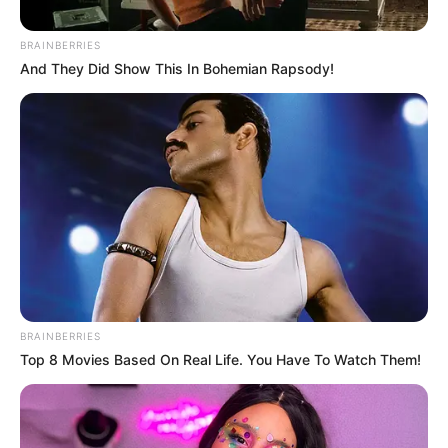
BRAINBERRIES
And They Did Show This In Bohemian Rapsody!
Por:
Alerta Tolima
Junio 5, 2019
BRAINBERRIES
COMPARTIR
Top 8 Movies Based On Real Life. You Have To Watch Them!
UNIRSE AL CANAL DE WHATSAPP