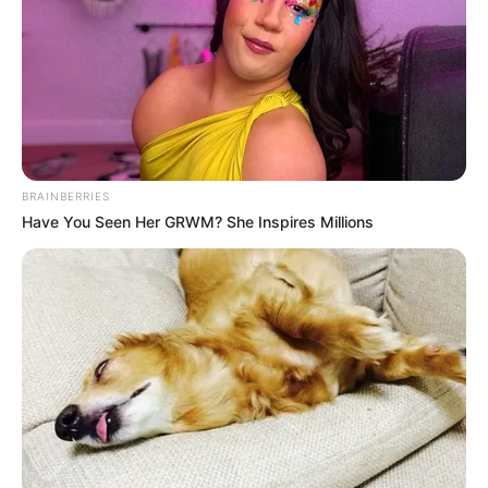
El reconocido caso donde el ex alcalde de Villahermosa
(Tolima) Carlos Evelio Herrera y los demás implicados
Álvaro Alarcón y Jeison Canizales, se les señaló por ser
culpables de engañar a las autoridades sobre un
atentado ocurrido en contra del ex burgomaestre. Hoy, en
día la Fiscalía Seccional Tolima mediante preacuerdo, un
juez radicó la sentencia condenatoria contra Álvaro
Alarcón Amaya, reconociendo su responsabilidad en los
BRAINBERRIES
delitos de fraude procesal y falso testimonio a título de
Have You Seen Her GRWM? She Inspires Millions
cómplice.
De izquierda a derecha: ex alcalde Carlos Evelio Herrera,
Álvaro Alarcón y Jeison Canizales
En audiencia preliminar en el mes de diciembre de 2018,
los tres imputados fueron investigados a raíz de una
denuncia en el cual Carlos Evelio Herrera García ex
mandatario, había realizado un autoatentado con el
objetivo de obtener beneficios del Estado, para el día 19
de febrero del año 2012 cuando ocurrió supuestamente el