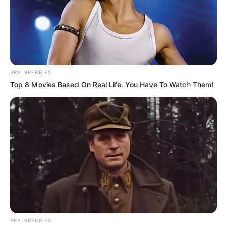
fuerza de la subestructura que se proyecta como la
articuladora de los Grupos Armados Organizados
Residuales en el sur del Tolima.
Lea También:
Policía Tolima refuerza seguridad en
almacenes y lugares de acopio este día sin IVA
BRAINBERRIES
Top 8 Movies Based On Real Life. You Have To Watch Them!
BRAINBERRIES