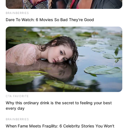
BRAINBERRIES
Dare To Watch: 6 Movies So Bad They're Good
Sexta Brigada Ejército
La mujer estuvo durante año y medio en este grupo al
CTA FAVORITE
margen de la ley, como compañera sentimental del
máximo cabecilla de este GAO-r, alias ‘Raúl’.
Why this ordinary drink is the secret to feeling your best
every day
Por:
Yeison Andrés López Castañeda
BRAINBERRIES
Noviembre 21, 2020
When Fame Meets Fragility: 6 Celebrity Stories You Won't