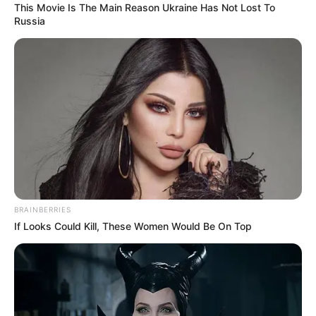
This Movie Is The Main Reason Ukraine Has Not Lost To
Russia
Finalmente, c
on el fin de entrar al proceso de
sometimiento individual a la justicia adoptado por el
Gobierno Nacional mediante decreto No. 965, y por la
cual esta unidad táctica de la Sexta Brigada del Ejército
Nacional,
a partir de la fecha realizará el
acompañamiento de acuerdo a las directrices
establecidas mediante directiva No14 del 28 de octubre
de 2020.
BRAINBERRIES
If Looks Could Kill, These Women Would Be On Top
Cabe anotar que e
n el mes de junio del presente año
enviaron a la cárcel a alias 'Raúl'.
Cárcel para alias ‘Raúl’, máximo cabecilla de las
disidencias de las FARC Adán Izquierdo en el Tolima