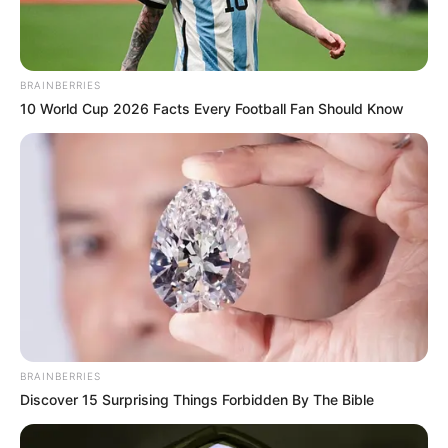
de armas de fuego, accesorios partes o municiones, los
cuales no aceptó.
COMPARTIR
BRAINBERRIES
10 World Cup 2026 Facts Every Football Fan Should Know
ALERTA BOGOTÁ EN GOOGLE NEWS
TEMAS RELACIONADOS
DISIDENCIAS DE LAS FARC
SEXTA BRIGADA DEL EJÉRCITO NACIONAL
MANTÉNGASE EN ALERTA
BRAINBERRIES
Discover 15 Surprising Things Forbidden By The Bible
Tenemos todas las noticias que le
interesan. Para estar bien informado, por