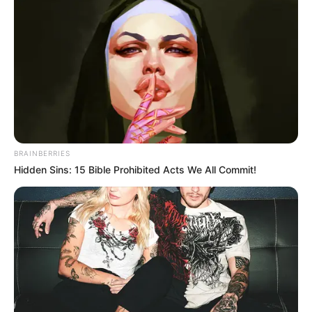
favor, active las notificaciones de Alerta.
ACTIVAR AHORA
TEMAS DESTACADOS
BRAINBERRIES
SARAMPIÓN
AVENIDA AMBALÁ
IBAGUÉ
Hidden Sins: 15 Bible Prohibited Acts We All Commit!
PARQUE DE DIVERSIONES
ELECCIONES PRESIDENCIALES
FENÓMENO DEL NIÑO
IBAL