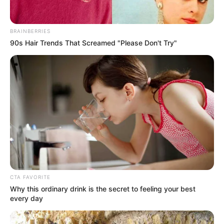
funcionarios por uso de bicicleta
Director de Derechos Humanos habla acerca del
proceso de desminado en el departamento
BRAINBERRIES
Puestos de salud recibirán inversión para insumos
90s Hair Trends That Screamed "Please Don't Try"
médicos
Procuraduría recibió más de 290 denuncias
durante jornada electoral
Presidente Santos, retoma diálogos con el ELN un
día después de elecciones legislativas
Incendio forestal consumió varias hectáreas en el
norte del Tolima
COMPARTIR
ALERTA BOGOTÁ EN GOOGLE NEWS
CTA FAVORITE
Why this ordinary drink is the secret to feeling your best
every day
TEMAS RELACIONADOS