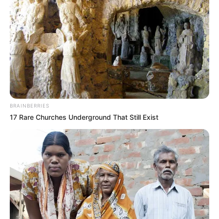
ESTUPEFACIENTES
COCAÍNA
MANTÉNGASE EN ALERTA
Tenemos todas las noticias que le
interesan. Para estar bien informado, por
favor, active las notificaciones de Alerta.
BRAINBERRIES
17 Rare Churches Underground That Still Exist
ACTIVAR AHORA
TEMAS DESTACADOS
SARAMPIÓN
AVENIDA AMBALÁ
IBAGUÉ
PARQUE DE DIVERSIONES
ELECCIONES PRESIDENCIALES