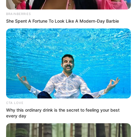
BRAINBERRIES
She Spent A Fortune To Look Like A Modern-Day Barbie
Por:
Alerta Tolima
Marzo 15, 2018
COMPARTIR
CTA LOVE
Why this ordinary drink is the secret to feeling your best
UNIRSE AL CANAL DE WHATSAPP
every day
Por petición de la Fiscalía, un juez de control de garantías
impuso medida de aseguramiento privativa de la libertad