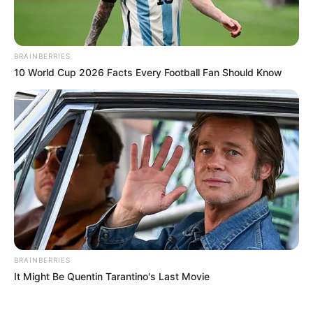
MÁS DE JUDICIALES
BRAINBERRIES
10 World Cup 2026 Facts Every Football Fan Should Know
PRESIDENCIA
BRAINBERRIES
Ejército blinda el Eje Cafetero por
It Might Be Quentin Tarantino's Last Movie
posesión presidencial con controles,
tropas y vigilancia permanente