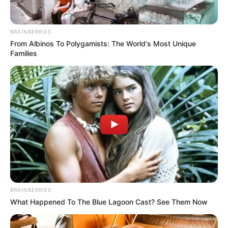
los hombres lograron hurtar un celular, una billetera con
dinero en efectivo y documentos personales.
BRAINBERRIES
From Albinos To Polygamists: The World's Most Unique
Families
BRAINBERRIES
What Happened To The Blue Lagoon Cast? See Them Now