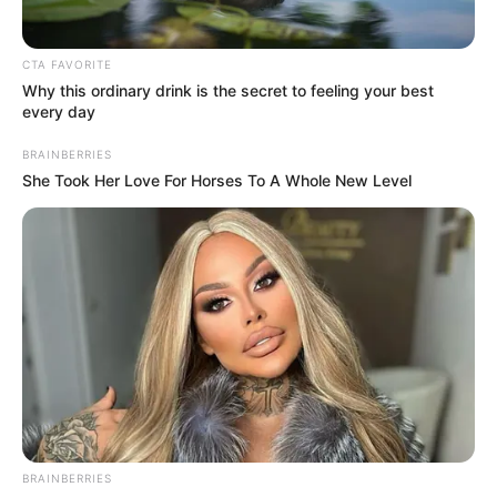
Alerta Tolima
te mantiene informado,
CTA FAVORITE
tus comentarios, denuncias, historias
Why this ordinary drink is the secret to feeling your best
son importantes para nosotros,
every day
conviértete en nuestros ojos donde la
BRAINBERRIES
noticia se esté desarrollando,
She Took Her Love For Horses To A Whole New Level
escríbenos al WhatsApp a través de
este link
¿Quieres mantenerte informado?
Agrégate a nuestro
Grupo de Noticias
haciendo clic aquí
COMPARTIR
BRAINBERRIES