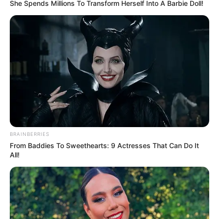
ALERTA BOGOTÁ EN GOOGLE NEWS
She Spends Millions To Transform Herself Into A Barbie Doll!
TEMAS RELACIONADOS
IBAGUÉ
HURTO
POLICÍA METROPOLITANA
JUDICIAL
MANTÉNGASE EN ALERTA
Tenemos todas las noticias que le
BRAINBERRIES
interesan. Para estar bien informado, por
From Baddies To Sweethearts: 9 Actresses That Can Do It
favor, active las notificaciones de Alerta.
All!
ACTIVAR AHORA