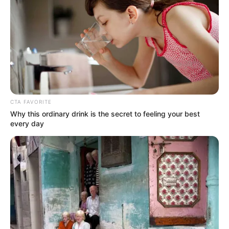
COMPARTIR
UNIRSE AL CANAL DE WHATSAPP
Dos presuntos delincuentes conocidos con los alias de
CTA FAVORITE
‘Caliche’
y
‘Calao’
fueron capturados en flagrancia por la
Why this ordinary drink is the secret to feeling your best
Policía Metropolitana de Ibagué, luego de haber
every day
intimidado a dos ciudadanos con un arma blanca para
despojarlos de sus pertenencias.
El robo ocurrió en plena vía pública
El hecho tuvo lugar en el sector de la calle 19 con carrera
1, a pocos metros de la glorieta del terminal de transporte,
donde las víctimas fueron abordadas por los
sospechosos. Con amenazas y un arma cortopunzante,