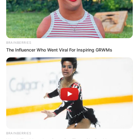
TEMAS DESTACADOS
SARAMPIÓN
AVENIDA AMBALÁ
IBAGUÉ
PARQUE DE DIVERSIONES
ELECCIONES PRESIDENCIALES
BRAINBERRIES
FENÓMENO DEL NIÑO
IBAL
The Influencer Who Went Viral For Inspiring GRWMs
BRAINBERRIES