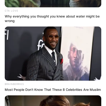
CTA LOVE
Why everything you thought you knew about water might be
wrong
Alerta Tolima
Los sujetos fueron sorprendidos por la Policía minutos
después de cometer un atraco con arma blanca cerca de
la Terminal de Transporte. Ambos tenían antecedentes
BRAINBERRIES
por hurto.
Most People Don't Know That These 8 Celebrities Are Muslim
Por:
Edelberto Buendía Sánchez
Julio 18, 2025