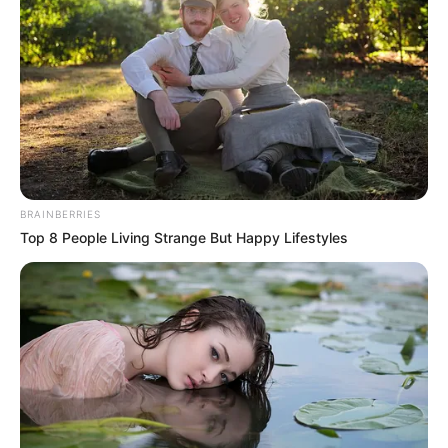
dentro de su vehículo en el barrio Jordán de Ibagué
Autoridades destacan la rápida reacción y
llaman a denunciar
El subcomandante de la Estación Sur de Policía,
capitán
Daniel Alexander Enciso Morales
, resaltó la efectividad
del procedimiento y agradeció el papel de la comunidad:
BRAINBERRIES
“Gracias a la información oportuna de las víctimas y la
Top 8 People Living Strange But Happy Lifestyles
reacción de nuestros uniformados, se logró evitar que
estos sujetos escaparan. Reiteramos el llamado a seguir
denunciando cualquier hecho delictivo que afecte la
convivencia en la ciudad”.
La
ofensiva contra el hurto
continúa en Ibagué, con
operativos diarios en los sectores más afectados por este
flagelo.