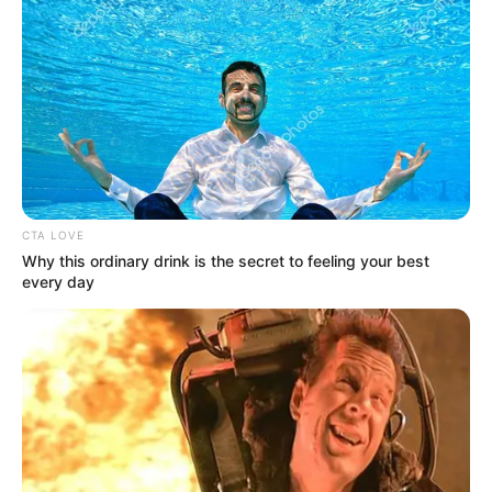
Tenemos todas las noticias que le
interesan. Para estar bien informado, por
favor, active las notificaciones de Alerta.
ACTIVAR AHORA
CTA LOVE
TEMAS DESTACADOS
Why this ordinary drink is the secret to feeling your best
every day
SARAMPIÓN
AVENIDA AMBALÁ
IBAGUÉ
PARQUE DE DIVERSIONES
ELECCIONES PRESIDENCIALES
FENÓMENO DEL NIÑO
IBAL