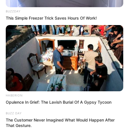
BUZZDAY
ALERTA BOGOTÁ EN GOOGLE NEWS
This Simple Freezer Trick Saves Hours Of Work!
TEMAS RELACIONADOS
TRAGENDIA
TOLIMA
LÍBANO
JUDICIAL
MANTÉNGASE EN ALERTA
Tenemos todas las noticias que le
interesan. Para estar bien informado, por
HABERION
favor, active las notificaciones de Alerta.
Opulence In Grief: The Lavish Burial Of A Gypsy Tycoon
BUZZ DAY
ACTIVAR AHORA
The Customer Never Imagined What Would Happen After
That Gesture.