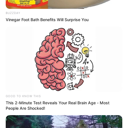
BUZZDAY
Vinegar Foot Bath Benefits Will Surprise You
Imagen ilustrativa
Por:
Alerta Tolima
Mayo 2, 2019
GOOD TO KNOW THIS
This 2-Minute Test Reveals Your Real Brain Age - Most
People Are Shocked!
COMPARTIR