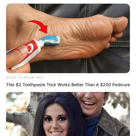
TEMAS DESTACADOS
SARAMPIÓN
AVENIDA AMBALÁ
IBAGUÉ
PARQUE DE DIVERSIONES
ELECCIONES PRESIDENCIALES
FENÓMENO DEL NIÑO
IBAL
GOOD TO KNOW THIS
This $2 Toothpaste Trick Works Better Than A $200 Pedicure