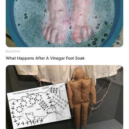
Al momento de dirigirse hasta este lugar fueron recibidos
por una gran cantidad de personas quienes les
manifiestan a los uniformados que sobre la entrada del
barrio Reyes Umaña estaba tendido ciudadano con
aparentes signos de violencia y cuyo estado parecía
cercano a la muerte.
BUZZDAY
Cuando los hombres de la fuerza pública llegaron hasta
What Happens After A Vinegar Foot Soak
el lugar se encontraron con el cuerpo sin vida de
Sebastián Ramírez Echeverri, de 17 años de edad, el cual
presentaba varias heridas con arma de fuego a la altura
de su cuerpo.
Le sugerimos leer:
Condenado por homicidio
tenía casa por cárcel y se encontraba de
paseo
De inmediato los uniformados dieron aviso al Cuerpo