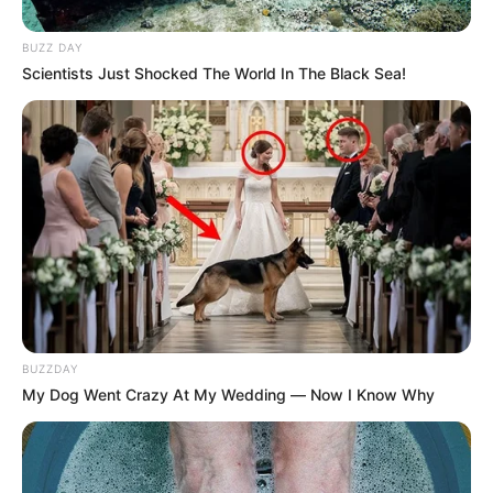
BUZZ DAY
Scientists Just Shocked The World In The Black Sea!
BUZZDAY
My Dog Went Crazy At My Wedding — Now I Know Why
Le sugerimos leer:
Mujer fue judicializada por
portar en su zona íntima, cocaína y cannabis