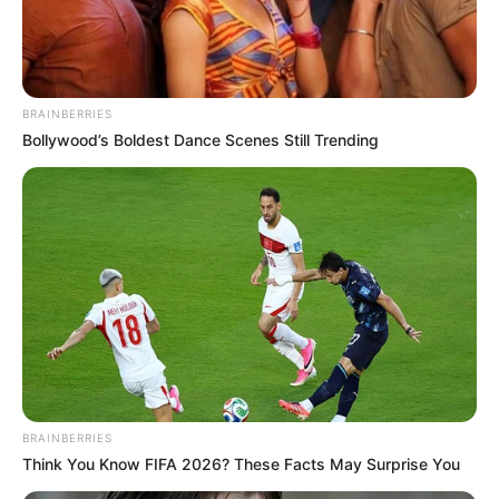
TEMAS DESTACADOS
SARAMPIÓN
AVENIDA AMBALÁ
IBAGUÉ
BRAINBERRIES
PARQUE DE DIVERSIONES
ELECCIONES PRESIDENCIALES
Bollywood’s Boldest Dance Scenes Still Trending
FENÓMENO DEL NIÑO
IBAL
BRAINBERRIES
Think You Know FIFA 2026? These Facts May Surprise You