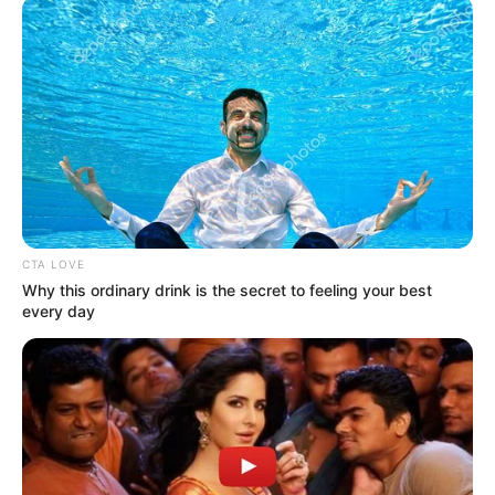
TEMAS RELACIONADOS
ATACO
SUR DEL TOLIMA
MINERÍA ILEGAL
MINERÍA
ADRIANA MAGALI MATIZ
GOBERNACIÓN DEL TOLIMA
ALERTA TOLIMA
NOTICIAS DEL TOLIMA
MANTÉNGASE EN ALERTA
CTA LOVE
Why this ordinary drink is the secret to feeling your best
Tenemos todas las noticias que le
every day
interesan. Para estar bien informado, por
favor, active las notificaciones de Alerta.
ACTIVAR AHORA