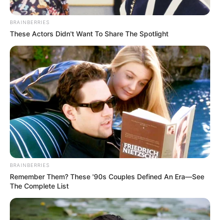
BRAINBERRIES
These Actors Didn't Want To Share The Spotlight
Fondo: video de la comunidad / Colprensa-
Gobernación del Tolima
Gobernadora del Tolima pide proteger menores en Ataco
BRAINBERRIES
Remember Them? These '90s Couples Defined An Era—See
Por:
Manuel Alejandro Brisneda Díaz
The Complete List
Mayo 9, 2026