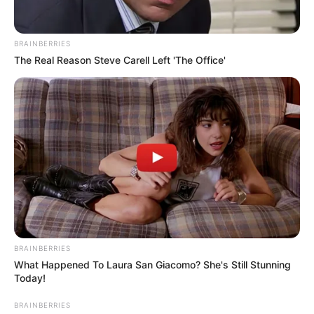
LEA TAMBIÉN
Liberan a soldados retenidos en
BRAINBERRIES
Ataco y la gobernadora Matiz
The Real Reason Steve Carell Left 'The Office'
anuncia "toma social" en el
municipio
BRAINBERRIES
What Happened To Laura San Giacomo? She's Still Stunning
Today!
BRAINBERRIES