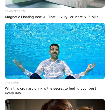
BRAINBERRIES
Magnetic Floating Bed: All That Luxury For Mere $1.6 Mil?
Metib
Balance Metib puente reyes
Por:
Yeison Andrés López Castañeda
Enero 11, 2023
CTA LOVE
Why this ordinary drink is the secret to feeling your best
every day
COMPARTIR