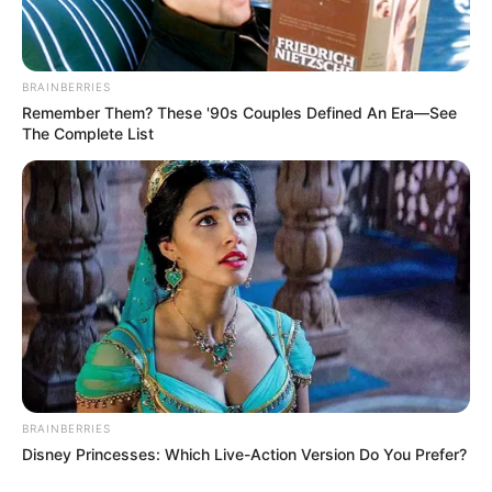
Por otra parte en tema de movilidad con el apoyo de la
Seccional de Tránsito y Transporte del Tolima,
hicieron
presencia en las vías durante el fin de semana de la
celebración del puente festivo de Reyes, realizando un
BRAINBERRIES
trabajo de prevención y control en los diferentes ejes
Remember Them? These '90s Couples Defined An Era—See
que atraviesan esta región,
donde garantizamos de
The Complete List
manera permanente la seguridad de los viajeros que se
movilizaron cerca de 117.259 vehículos por las diferentes
vías de nuestra jurisdicción, de los cuales ingresaron
41.362 y salieron 75.897.
En cuanto al terminal de transporte terrestre se
movilizaron 86.932 pasajeros a diferentes destinos,
donde se realizaron controles a conductores, pasajeros,
equipajes y vehículos,
para garantizar la seguridad de
quienes utilizan este medio de transporte.
COMPARTIR
BRAINBERRIES
Disney Princesses: Which Live-Action Version Do You Prefer?
ALERTA BOGOTÁ EN GOOGLE NEWS