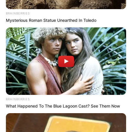
BRAINBERRIES
Mysterious Roman Statue Unearthed In Toledo
Suministrada
capturado con tv
Por:
Tatty Umaña G.
BRAINBERRIES
Julio 17, 2025
What Happened To The Blue Lagoon Cast? See Them Now