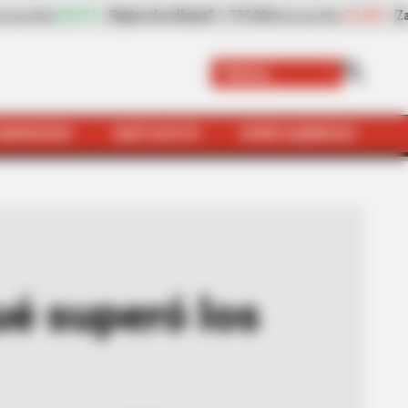
-23,38%
Zanahoria
$ 2.157,00
+4,05%
Papaya
$ 1.961,0
kilo)
(Precio por kilo)
Tolima
SERVICIOS
QUÉ SUSTO
VIVIR SABROSO
700 casos positivos de Covid-19
ué superó los