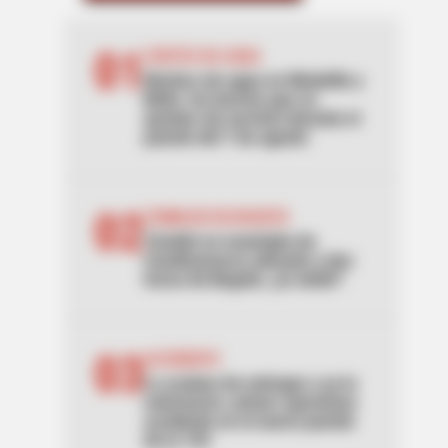
01
CORTES DE AGUA
Noches sin agua en Medellín y
Bello: los barrios que se
quedan sin servicio durante el
puente del 7 de agosto
02
TEMBLOR EN BOGOTÁ
Tembló en municipio de
Cundinamarca ubicado a dos
horas de Bogotá: ¿lo sintió?
03
ACCIDENTE
Lo acaban de entregar y ya lo
estrenaron: primer aparatoso
accidente en el nuevo puente
de la 153