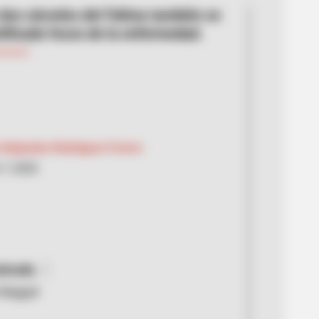
 dos cárceles del Tolima también se
tificado focos de la enfermedad.
 Alejandra Rodríguez Forero
7, 2020
strada
 Ibagué