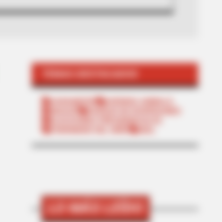
TEMAS DESTACADOS
SARAMPIÓN
AVENIDA AMBALÁ
IBAGUÉ
PARQUE DE DIVERSIONES
ELECCIONES PRESIDENCIALES
FENÓMENO DEL NIÑO
IBAL
LO MÁS LEÍDO