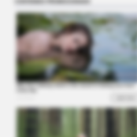
BRAINBERRIES
From Baddies To Sweethearts: 9
Actresses That Can Do It All!
BRAINBERRIES