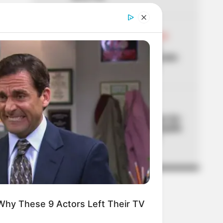
04
ABELARDO DE LA ESPRIELLA
Don Luis, el vendedor de
panela, estuvo en la posesión
del presidente Abelardo
05
CORTES DE LUZ
¡Se dañó el fin de semana! Air-
e cortará la luz en Barranquilla
y Luruaco este sábado y
domingo
Why These 9 Actors Left Their TV