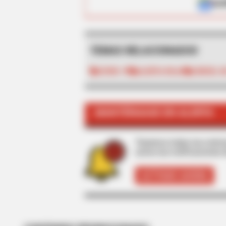
ALE
TEMAS RELACIONADOS
COVID-19
ALERTA ROJA
CÁRCEL D
BRAINBERRIES
If Looks Could Kill, These Women
MANTÉNGASE EN ALERTA
Tenemos todas las noticia
active las notificaciones 
ACTIVAR AHORA