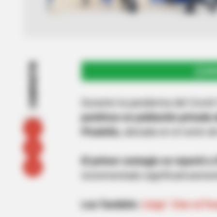
COMPARTIR
UNI
Durante la pandemia del Covid
positivos en población privada d
Picaleña
, ubicada en el norte d
El primer contagio se reportó a 
incrementado significativamen
Lea También:
Llegó ´Cine al Pa