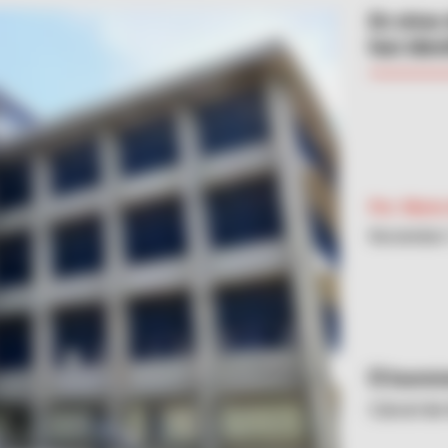
En otras
han iden
Por:
María
Noviembre 
Sumini
Cárcel de