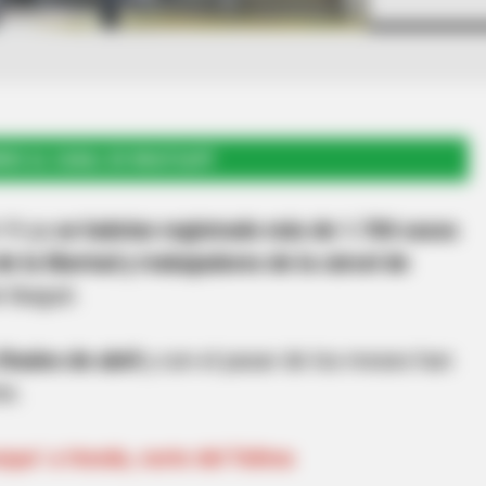
RSE AL CANAL DE WHATSAPP
-19 ya
se habrían registrado más de 1.700 casos
e la libertad y trabajadores de la cárcel de
e Ibagué.
finales de abril
y con el pasar de los meses han
te.
rque’ a Honda, norte del Tolima