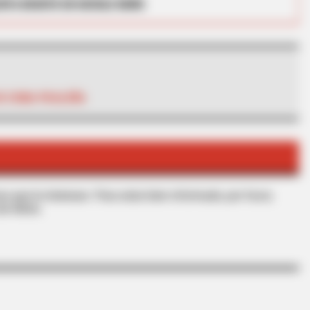
RTA BOGOTÁ EN GOOGLE NEWS
E COIBA PICALEÑA
CTA LOVE
 Would Be On Top
Why this ordinary drink i
every day
s que le interesan. Para estar bien informado, por favor,
de Alerta.