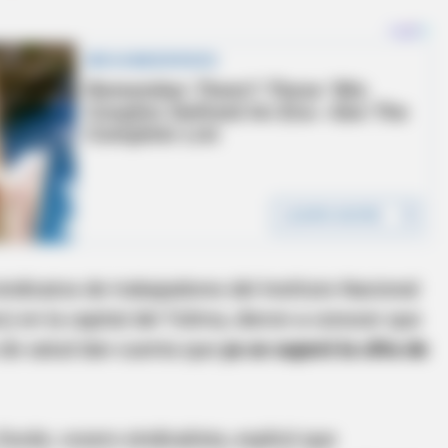
ndicatos de trabajadores del Instituto Nacional
c) en la capital del Tolima, dieron a conocer que
s de salud dan cuenta que
ya se superó la cifra de
urán, vocero sindicalista, explicó que