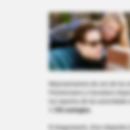
Representantes de uno de los si
Penitenciario y Carcelario (Inpe
los reportes de las autoridade
1.700 contagios.
El dragoneante Jhon Alejandro D