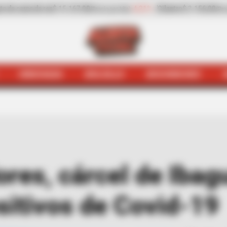
ro
$ 3.156,00
+23,91%
Pepino de rellenar
$ 1.737,00
(Precio por kilo)
(Precio por 
HINCHADA
BOLSILLO
BOCHINCHES
iales
Según trabajadores, cárcel de Ibagué superó los 1.
res, cárcel de Ibag
sitivos de Covid-19