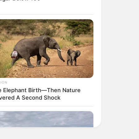
RION
e Elephant Birth—Then Nature
ivered A Second Shock