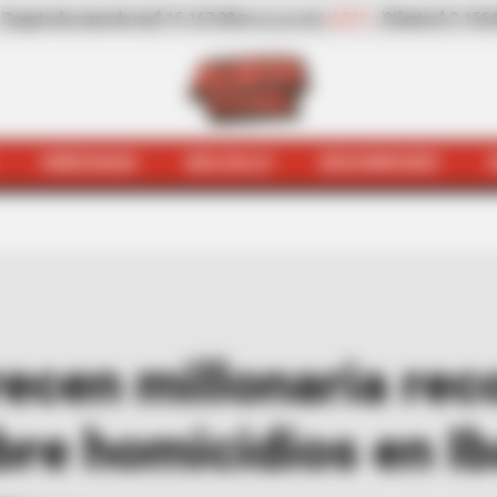
-4,21%
Cilantro
$ 3.156,00
+23,91%
Pepino de rellenar
$ 1.
)
(Precio por kilo)
HINCHADA
BOLSILLO
BOCHINCHES
es
Autoridades ofrecen millonaria recompensa por infor
recen millonaria re
bre homicidios en I