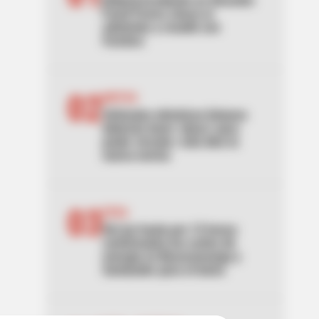
[Video] Accidente en Girardot:
Fuchi Forero chocó al
adelantar y resultó con
fractura
02
MOTOS
Vehículos eléctricos livianos
deberán tener "placa" para
poder circular: esto dice la
nueva norma
03
ESSA
Sin luz hasta por 12 horas:
confirmados los cortes de
energía en Bucaramanga y
Santander para el lunes