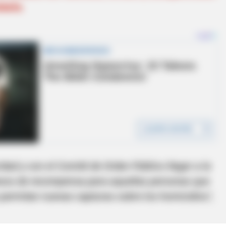
ldaña
ad y con el Comité de Orden Público llegar a la
pesos de recompensa para aquellas personas que
 permitan nuevas capturas sobre los homicidios",