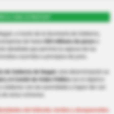
RSE AL CANAL DE WHATSAPP
bagué, a través de la Secretaría de Gobierno,
recompensa de hasta
$20 millones de pesos
a
ón detallada que permita la captura de los
icidios ocurridos a principios de junio.
io de Gobierno de Ibagué
, esta determinación se
d y el Comité de Orden Público
con el objetivo
a colaborar con las autoridades y lograr dar con
s de estos crímenes.
entidades del fallecido, heridos y desaparecidos