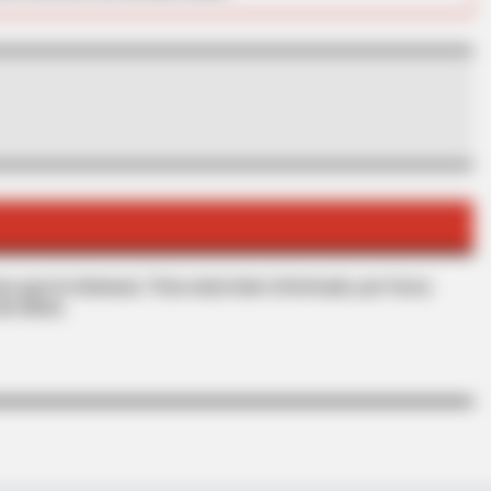
BRAINBERRIES
he Bible Condemns!
Magnetic Floating Bed: A
s que le interesan. Para estar bien informado, por favor,
de Alerta.
BRAINBERRIES
CTA F