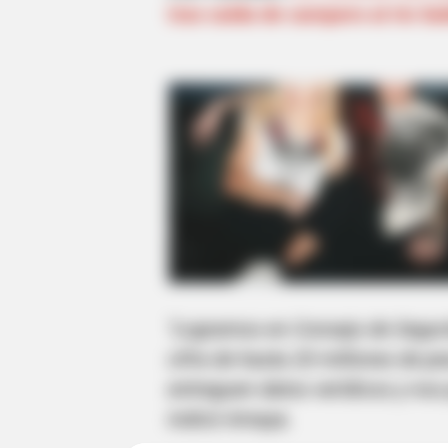
tras caída de campero al río Sa
"Logramos en Consejo de Segurid
cifra de hasta 20 millones de 
entreguen datos verídicos y nos
indicó Amaya.