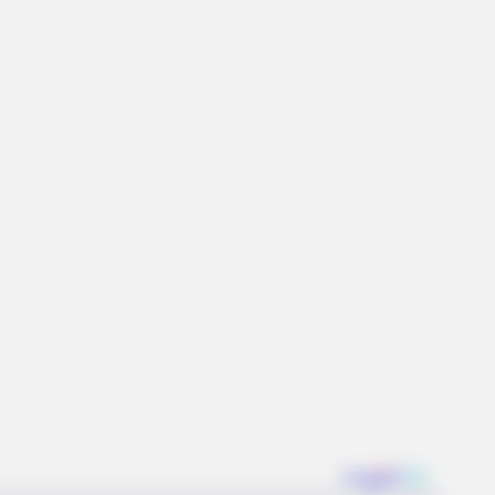
ll That Luxury For Mere $1.6 Mil?
AVORITE