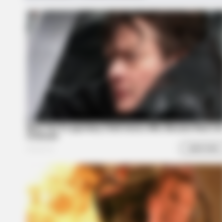
Why everything you thought you
knew about water might be wrong
CTA FAVORITE
Why this ordinary drink is the secr
every day