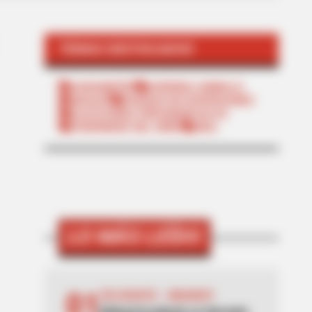
TEMAS DESTACADOS
SARAMPIÓN
AVENIDA AMBALÁ
IBAGUÉ
PARQUE DE DIVERSIONES
ELECCIONES PRESIDENCIALES
FENÓMENO DEL NIÑO
IBAL
LO MÁS LEÍDO
01
VÍA BOGOTÁ - GIRARDOT