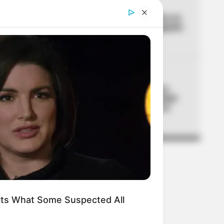
04
ENEL - CODENSA
Enel confirma cortes de luz en
Bogotá para este 10 de agosto:
revise su barrio
05
AGUAS DE CARTAGENA
Alerta por falta de agua en
Cartagena: 30 % de la ciudad
afectada y la reparación se
demora
its What Some Suspected All