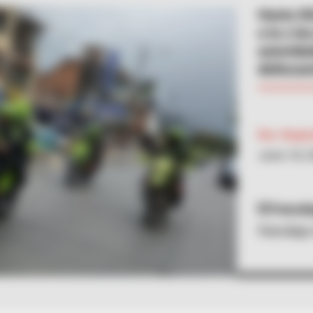
Hasta $2
a la o l
autorida
delincue
Por:
Paula
Junio 18, 
Patrull
Patrullaje