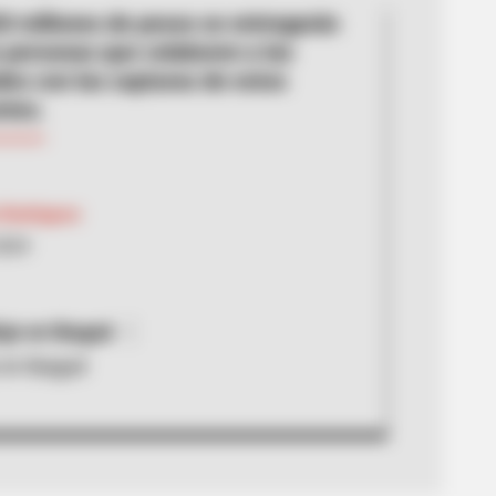
0 millones de pesos se entregarán
as personas que colaboren a las
des con las capturas de estos
ntes.
 Rodríguez
2024
aje en Ibagué
 en Ibagué