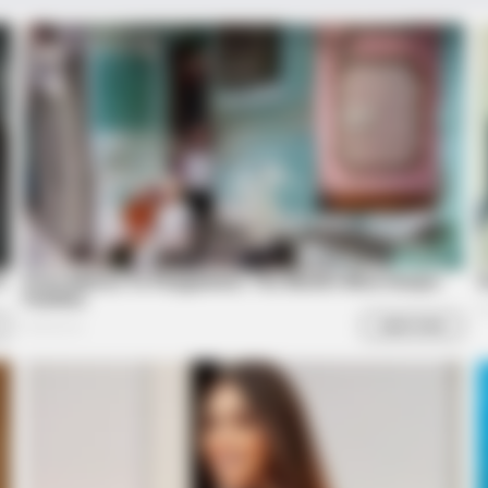
This Woman Chose To Live Like A
Why 
Horse
to f
BRAINBERRIES
et to feeling your best
Did They Lie To Us In Th