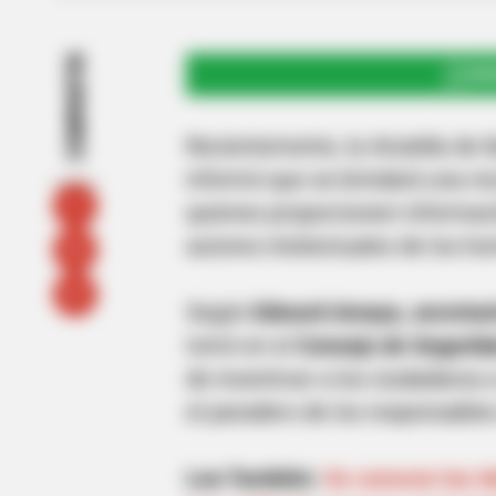
COMPARTIR
UNI
Recientemente, la Alcaldía de I
informó que se brindará una 
quienes proporcionen informaci
autores intelectuales de los hom
Según
Edward Amaya, secretar
tomó en el
Consejo de Segurida
de incentivar a los ciudadanos 
el paradero de los responsable
Lea También:
Se conocen las id