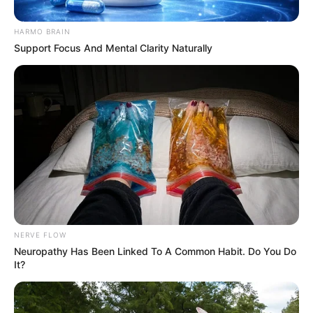
HARMO BRAIN
Support Focus And Mental Clarity Naturally
Suministrada
NERVE FLOW
Clínica Nuestra Ibagué
Neuropathy Has Been Linked To A Common Habit. Do You Do
It?
Por:
Yeison Andrés López Castañeda
Marzo 17, 2021