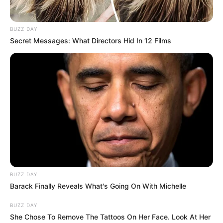
TEMAS DESTACADOS
BUZZ DAY
SARAMPIÓN
AVENIDA AMBALÁ
IBAGUÉ
Secret Messages: What Directors Hid In 12 Films
PARQUE DE DIVERSIONES
ELECCIONES PRESIDENCIALES
FENÓMENO DEL NIÑO
IBAL
BUZZ DAY
Barack Finally Reveals What's Going On With Michelle
BUZZ DAY
She Chose To Remove The Tattoos On Her Face. Look At Her