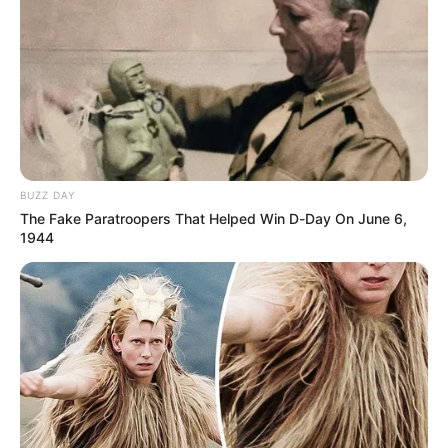
ALERTA BOGOTÁ EN GOOGLE NEWS
TEMAS RELACIONADOS
TRAGENDIA
ARMA TRAUMÁTICA
BARRIO MODELIA
BUZZ DAY
MANTÉNGASE EN ALERTA
The Fake Paratroopers That Helped Win D-Day On June 6,
1944
Tenemos todas las noticias que le
interesan. Para estar bien informado, por
favor, active las notificaciones de Alerta.
ACTIVAR AHORA