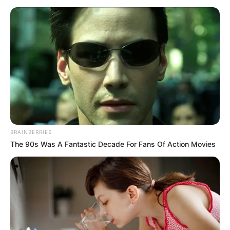
En un video, denominado “
Silencio en Guaviare, ¿qué
pasó después del bombardeo?”
, Morris, incluso, reveló
los nombres de las supuestas víctimas.
El ministro de Defensa, D
iego Molano, sin embargo,
aseguró que en la acción militar contra la estructura de
Gentil Duarte, un jefe de la disidencia de las Farc, se
cumplieron todos los protocolos del Derecho
Internacional Humanitario.
COMPARTIR
BRAINBERRIES
The 90s Was A Fantastic Decade For Fans Of Action Movies
ALERTA BOGOTÁ EN GOOGLE NEWS
TEMAS RELACIONADOS
EJÉRCITO NACIONAL