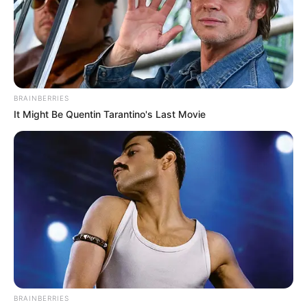
Estas diligencias se adelantan a propósito de las
denuncias
sobre varios menores de edad que
supuestamente habrían muerto en dicho bombardeo
adelantado el pasado 2 de marzo en la vereda Buenos
Aíres
, jurisdicción del municipio Calamar.
BRAINBERRIES
It Might Be Quentin Tarantino's Last Movie
BRAINBERRIES