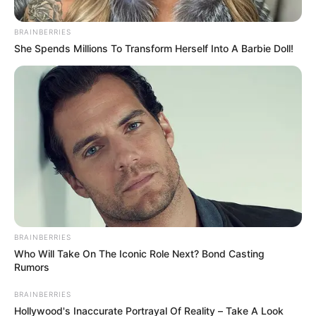
BRAINBERRIES
She Spends Millions To Transform Herself Into A Barbie Doll!
RCN Radio
BRAINBERRIES
Al menos 12 menores habrían muerto en un bombardeo
Who Will Take On The Iconic Role Next? Bond Casting
del Ejército en Guaviare
Rumors
Por:
Yeison Andrés López Castañeda
BRAINBERRIES
Hollywood's Inaccurate Portrayal Of Reality – Take A Look
Marzo 10, 2021