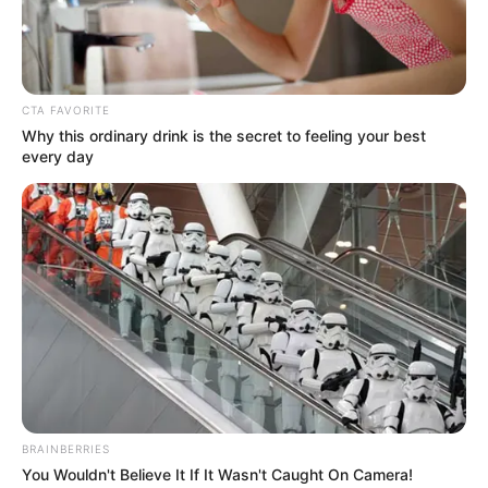
MANTÉNGASE EN ALERTA
Tenemos todas las noticias que le
CTA FAVORITE
interesan. Para estar bien informado, por
Why this ordinary drink is the secret to feeling your best
favor, active las notificaciones de Alerta.
every day
ACTIVAR AHORA
TEMAS DESTACADOS
SARAMPIÓN
AVENIDA AMBALÁ
IBAGUÉ
PARQUE DE DIVERSIONES
ELECCIONES PRESIDENCIALES
FENÓMENO DEL NIÑO
IBAL
BRAINBERRIES
You Wouldn't Believe It If It Wasn't Caught On Camera!