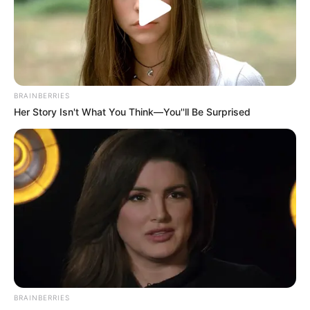
Tenemos todas las noticias que le
interesan. Para estar bien informado, por
favor, active las notificaciones de Alerta.
ACTIVAR AHORA
BRAINBERRIES
Her Story Isn't What You Think—You''ll Be Surprised
TEMAS DESTACADOS
SARAMPIÓN
AVENIDA AMBALÁ
IBAGUÉ
PARQUE DE DIVERSIONES
ELECCIONES PRESIDENCIALES
FENÓMENO DEL NIÑO
IBAL
BRAINBERRIES