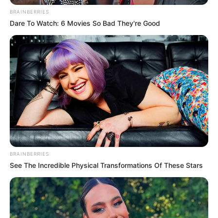
De acuerdo con la información suministrada a la
BRAINBERRIES
redacción judicial de las noticias de La Cariñosa 1.420
Dare To Watch: 6 Movies So Bad They're Good
AM da cuenta que,
las autoridades identificaron a la
presunta víctima como Gustavo Fernando Gutiérrez
Pacheco, quien desempeña el cargo de secretario de
Gobierno de la municipalidad
y compartía tiempo con su
señora madre en el barrio Carmenza Rocha, al momento
de ser impactado con arma de fuego a manos de
desconocidos.
BRAINBERRIES
See The Incredible Physical Transformations Of These Stars