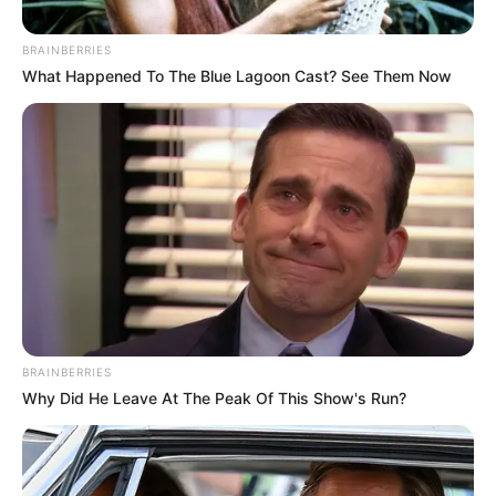
BRAINBERRIES
What Happened To The Blue Lagoon Cast? See Them Now
Alerta Tolima
Las autoridades ofrecieron recompensa para quien brinde
información de los agresores.
BRAINBERRIES
Por:
Yeison Andrés López Castañeda
Why Did He Leave At The Peak Of This Show's Run?
Enero 9, 2023