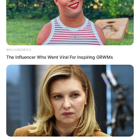
BRAINBERRIES
The Influencer Who Went Viral For Inspiring GRWMs
Se conoció que la progenitora de Gutiérrez Pacheco
indicó que
dos sujetos que se movilizaban en
motocicleta llegaron hasta la entrada de la casa y le
disparan en tres oportunidades, huyendo rápidamente
del lugar sin lograr se capturados
por las autoridades
locales.
Se pudo establecer que el abogado de profesión recibió
un impacto
entre el hombro y cuello, sin orificio de
salida; otro impacto en la mano izquierda, con orificio de
salida y; un impactó en la parte superior de la cabeza,
donde al parecer solo afectó el cuero cabelludo.