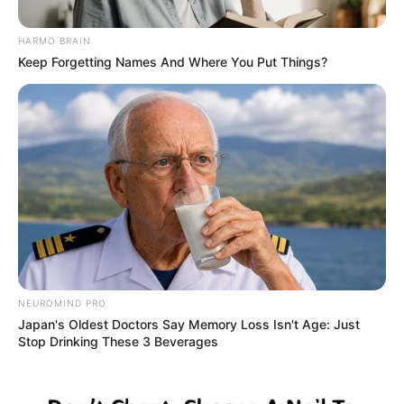
HARMO BRAIN
Keep Forgetting Names And Where You Put Things?
Metib
El hombre de 68 años no le dolía una muela para
comercializar marihuana en la población tolimense.
Por:
Yeison Andrés López Castañeda
NEUROMIND PRO
Mayo 9, 2024
Japan's Oldest Doctors Say Memory Loss Isn't Age: Just
Stop Drinking These 3 Beverages