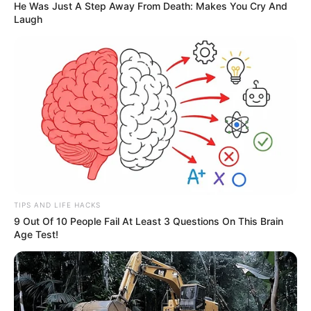
He Was Just A Step Away From Death: Makes You Cry And
este link
Laugh
COMPARTIR
ALERTA BOGOTÁ EN GOOGLE NEWS
TEMAS RELACIONADOS
JIBAROS
CAJAMARCA
TIPS AND LIFE HACKS
9 Out Of 10 People Fail At Least 3 Questions On This Brain
Age Test!
MANTÉNGASE EN ALERTA
Tenemos todas las noticias que le
interesan. Para estar bien informado, por