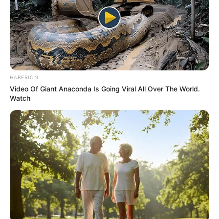
favor, active las notificaciones de Alerta.
ACTIVAR AHORA
HABERION
TEMAS DESTACADOS
Video Of Giant Anaconda Is Going Viral All Over The World.
Watch
SARAMPIÓN
AVENIDA AMBALÁ
IBAGUÉ
PARQUE DE DIVERSIONES
ELECCIONES PRESIDENCIALES
FENÓMENO DEL NIÑO
IBAL