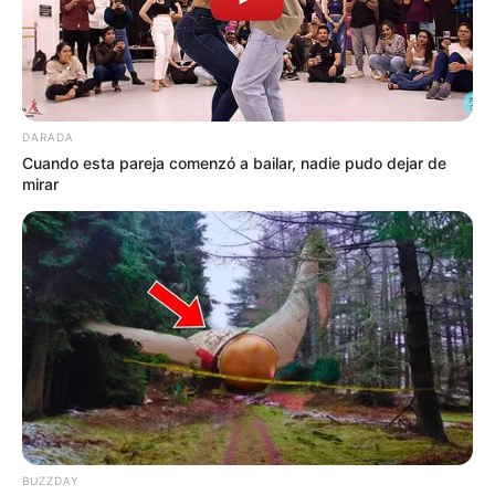
Durante el operativo, se hallaron en total 1.628 gramos de
marihuana,
avaluados en 1 millón de pesos, además 21
cartuchos para escopeta calibre 12, 1 celular y 150.000
mil pesos en efectivo.
DARADA
Cuando esta pareja comenzó a bailar, nadie pudo dejar de
mirar
BUZZDAY