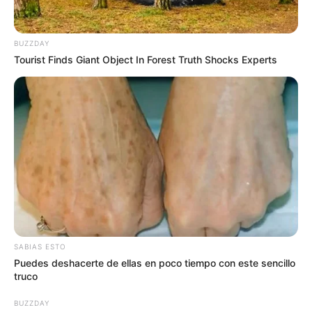
mejor percepción de seguridad.
Lea También:
Ejército ayudó en la siembra de 2 mil
BUZZDAY
frailejones en el municipio de Murillo - Tolima
Tourist Finds Giant Object In Forest Truth Shocks Experts
SABIAS ESTO
Puedes deshacerte de ellas en poco tiempo con este sencillo
truco
BUZZDAY