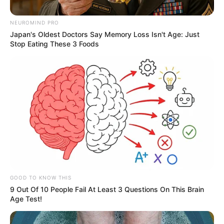
NEUROMIND PRO
Japan's Oldest Doctors Say Memory Loss Isn't Age: Just
Stop Eating These 3 Foods
Detol
Patrullajes por las calles del municipio y corregimiento,
intervención en sectores vulnerables
Por:
Yeison Andrés López Castañeda
GOOD TO KNOW THIS
9 Out Of 10 People Fail At Least 3 Questions On This Brain
Diciembre 17, 2022
Age Test!