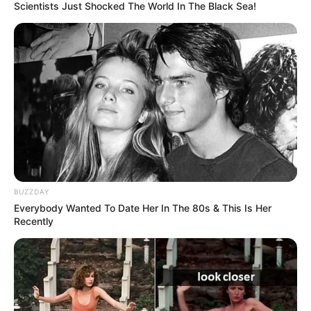
Scientists Just Shocked The World In The Black Sea!
Tenemos todas las noticias que le
interesan. Para estar bien informado, por
favor, active las notificaciones de Alerta.
ACTIVAR AHORA
TEMAS DESTACADOS
SARAMPIÓN
AVENIDA AMBALÁ
IBAGUÉ
BUZZDAY
PARQUE DE DIVERSIONES
Everybody Wanted To Date Her In The 80s & This Is Her
ELECCIONES PRESIDENCIALES
Recently
FENÓMENO DEL NIÑO
IBAL