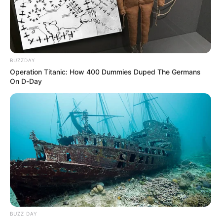
tenencia; siendo dejado a disposición de la Fiscalía N°23
seccional, por el delito de fabricación, tráfico y porte
ilegal de armas de fuego,
accesorios, partes o
municiones, el cual después de audiencia virtual fue
enviado con medida intramural.
BUZZDAY
COMPARTIR
Operation Titanic: How 400 Dummies Duped The Germans
On D-Day
ALERTA BOGOTÁ EN GOOGLE NEWS
TEMAS RELACIONADOS
ROBO A CIUDADANO
TOLIMA
POLICÍA TOLIMA
MANTÉNGASE EN ALERTA
BUZZ DAY