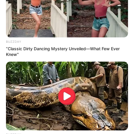
BUZZDAY
“Classic Dirty Dancing Mystery Unveiled—What Few Ever
Knew"