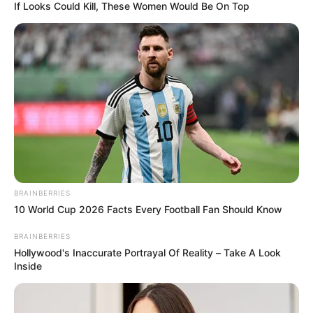
If Looks Could Kill, These Women Would Be On Top
Tenemos todas las noticias que le
interesan. Para estar bien informado, por
favor, active las notificaciones de Alerta.
ACTIVAR AHORA
TEMAS DESTACADOS
BRAINBERRIES
10 World Cup 2026 Facts Every Football Fan Should Know
SARAMPIÓN
AVENIDA AMBALÁ
IBAGUÉ
PARQUE DE DIVERSIONES
BRAINBERRIES
ELECCIONES PRESIDENCIALES
Hollywood's Inaccurate Portrayal Of Reality – Take A Look
FENÓMENO DEL NIÑO
IBAL
Inside