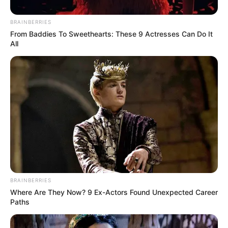
BRAINBERRIES
From Baddies To Sweethearts: These 9 Actresses Can Do It
All
No participó en la pelea, pero sí tenía un arma
de guerra
Durante el procedimiento policial, las autoridades no
lograron capturar al agresor, pero sí sorprendieron a un
joven de 24 años que observaba la escena con aparente
tranquilidad… lo que no sabían es que portaba una
subametralladora mini uzi calibre 7.65 mm, equipada con
proveedor y ocho cartuchos.
BRAINBERRIES
Where Are They Now? 9 Ex-Actors Found Unexpected Career
El sujeto no estaba vinculado directamente a la pelea,
Paths
pero el solo hecho de portar un arma de ese tipo sin
autorización fue suficiente para ser capturado y