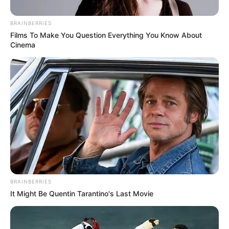
BRAINBERRIES
Films To Make You Question Everything You Know About
Cinema
Alerta Tolima
Estaba viendo una riña callejera y terminó capturado por
portar un arma de alto poder
Por:
Edelberto Buendía Sánchez
Julio 30, 2025
BRAINBERRIES
It Might Be Quentin Tarantino's Last Movie
COMPARTIR