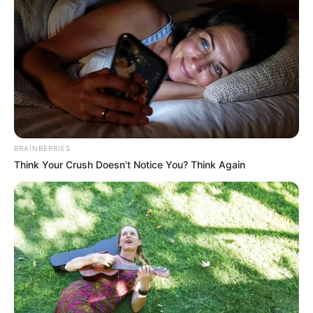
SARAMPIÓN
AVENIDA AMBALÁ
IBAGUÉ
PARQUE DE DIVERSIONES
ELECCIONES PRESIDENCIALES
FENÓMENO DEL NIÑO
IBAL
BRAINBERRIES
Think Your Crush Doesn't Notice You? Think Again