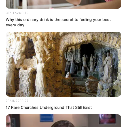
CTA FAVORITE
Why this ordinary drink is the secret to feeling your best
every day
Detol
Dos hombres compartían unas copas de licor y
terminaron dándose la ‘Mundial de rula’.
BRAINBERRIES
Por:
Yeison Andrés López Castañeda
17 Rare Churches Underground That Still Exist
Febrero 19, 2024