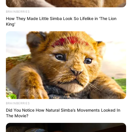
BRAINBERRIES
TEMAS RELACIONADOS
How They Made Little Simba Look So Lifelike in 'The Lion
King'
PLANADAS
RIÑA A CUCHILLO
MANTÉNGASE EN ALERTA
Tenemos todas las noticias que le
interesan. Para estar bien informado, por
favor, active las notificaciones de Alerta.
ACTIVAR AHORA
BRAINBERRIES
Did You Notice How Natural Simba’s Movements Looked In
The Movie?
TEMAS DESTACADOS