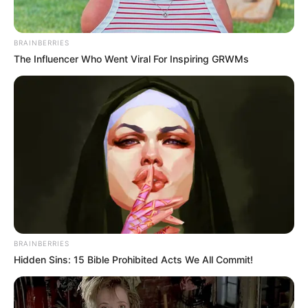
BRAINBERRIES
The Influencer Who Went Viral For Inspiring GRWMs
BRAINBERRIES
En medio de la riña uno de ellos terminó con heridas de
Hidden Sins: 15 Bible Prohibited Acts We All Commit!
consideración,
mientras que su agresor, identificado
como Darío Mesa, fue capturado por las autoridades
locales.